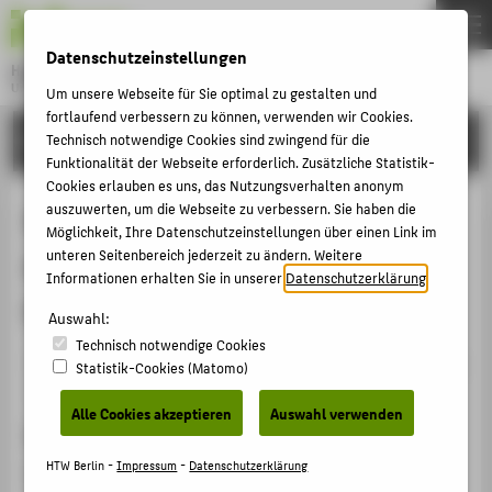
DE
EN
Datenschutzeinstellungen
Hochschule für Technik und Wirtschaft Berlin
University of Applied Sciences
Um unsere Webseite für Sie optimal zu gestalten und
Menu
fortlaufend verbessern zu können, verwenden wir Cookies.
THEMEN
FORSCHUNG
Technisch notwendige Cookies sind zwingend für die
Funktionalität der Webseite erforderlich. Zusätzliche Statistik-
HOCHSCHULE
Cookies erlauben es uns, das Nutzungsverhalten anonym
CAMPUS
auszuwerten, um die Webseite zu verbessern. Sie haben die
Studienmöglichkeiten und
Möglichkeit, Ihre Datenschutzeinstellungen über einen Link im
STUDIUM
unteren Seitenbereich jederzeit zu ändern. Weitere
Ausbildung zum Juristen an der
Informationen erhalten Sie in unserer
Datenschutzerklärung
.
LEHRE
HTW Berlin
Auswahl:
FORSCHUNG
Technisch notwendige Cookies
KARRIERE
Veranstaltungsbeitrag › Sonstiger Veranstaltungsbeitrag
Statistik-Cookies (Matomo)
› 2012
INTERNATIONAL
Alle Cookies akzeptieren
Auswahl verwenden
Veranstaltung
INFORMATIONEN FÜR
HTW Berlin -
Impressum
-
Datenschutzerklärung
System der fachlichen und akademischen