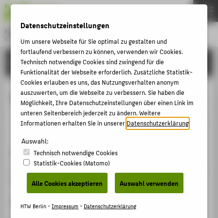
DE
EN
Datenschutzeinstellungen
Hochschule für Technik und Wirtschaft Berlin
University of Applied Sciences
Um unsere Webseite für Sie optimal zu gestalten und
Menu
fortlaufend verbessern zu können, verwenden wir Cookies.
THEMEN
FORSCHUNG
Technisch notwendige Cookies sind zwingend für die
Funktionalität der Webseite erforderlich. Zusätzliche Statistik-
HOCHSCHULE
Cookies erlauben es uns, das Nutzungsverhalten anonym
CAMPUS
auszuwerten, um die Webseite zu verbessern. Sie haben die
Wohnungsgenossenschaften heute
Möglichkeit, Ihre Datenschutzeinstellungen über einen Link im
STUDIUM
unteren Seitenbereich jederzeit zu ändern. Weitere
Veranstaltungsbeitrag › Sonstiger Veranstaltungsbeitrag
Informationen erhalten Sie in unserer
Datenschutzerklärung
.
LEHRE
› 2012
Auswahl:
FORSCHUNG
Veranstaltung
Technisch notwendige Cookies
KARRIERE
Statistik-Cookies (Matomo)
Verbandstag Niedersächsischer Wohnungsunternehmen
INTERNATIONAL
Braunschweig, 12.09.2012
Alle Cookies akzeptieren
Auswahl verwenden
Ergänzende Angaben
INFORMATIONEN FÜR
HTW Berlin -
Impressum
-
Datenschutzerklärung