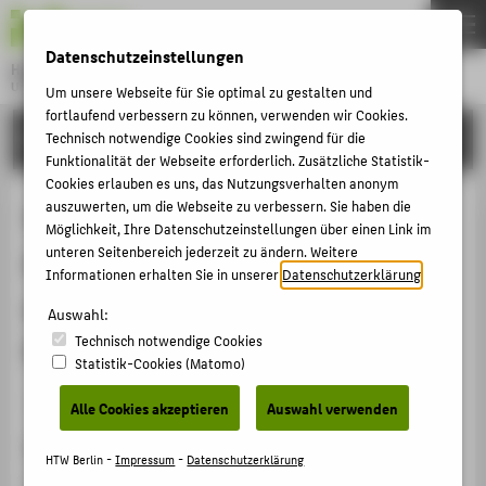
DE
EN
Datenschutzeinstellungen
Hochschule für Technik und Wirtschaft Berlin
University of Applied Sciences
Um unsere Webseite für Sie optimal zu gestalten und
Menu
fortlaufend verbessern zu können, verwenden wir Cookies.
THEMEN
FORSCHUNG
Technisch notwendige Cookies sind zwingend für die
Funktionalität der Webseite erforderlich. Zusätzliche Statistik-
HOCHSCHULE
Cookies erlauben es uns, das Nutzungsverhalten anonym
CAMPUS
auszuwerten, um die Webseite zu verbessern. Sie haben die
Verbindung von Hochschul-
Möglichkeit, Ihre Datenschutzeinstellungen über einen Link im
STUDIUM
unteren Seitenbereich jederzeit zu ändern. Weitere
Ausbildung und Spitzenforschung
Informationen erhalten Sie in unserer
Datenschutzerklärung
.
LEHRE
am Beispiel der HTW Berlin und des
Auswahl:
FORSCHUNG
Technisch notwendige Cookies
PVcomB
KARRIERE
Statistik-Cookies (Matomo)
INTERNATIONAL
Veranstaltungsbeitrag › Vortrag › 2012
Alle Cookies akzeptieren
Auswahl verwenden
Veranstaltung
INFORMATIONEN FÜR
HTW Berlin -
Impressum
-
Datenschutzerklärung
XIX. Energiesymposium: Nutzung regenerativer