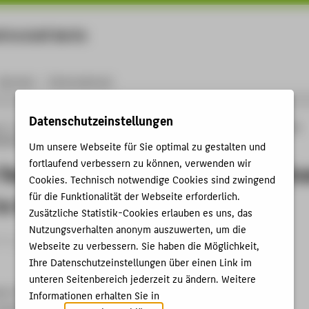
rtschaft Berlin
Menu
Karriere
International
Datenschutzeinstellungen
ng
Online-Forschungskatalog
Vorträge & Veranstaltungen
Vibration Tests for
anical Behavior in CO2-Containing Solutions
Um unsere Webseite für Sie optimal zu gestalten und
fortlaufend verbessern zu können, verwenden wir
 Tests for Determination of Mechanic
Cookies. Technisch notwendige Cookies sind zwingend
für die Funktionalität der Webseite erforderlich.
in CO2-Containing Solutions
Zusätzliche Statistik-Cookies erlauben es uns, das
Nutzungsverhalten anonym auszuwerten, um die
itrag › Posterpräsentation › 2013
Webseite zu verbessern. Sie haben die Möglichkeit,
Ihre Datenschutzeinstellungen über einen Link im
unteren Seitenbereich jederzeit zu ändern. Weitere
ion Congress EuroCorr 2013
Informationen erhalten Sie in
Center, Estoril, 01.09.2013 - 05.09.2013