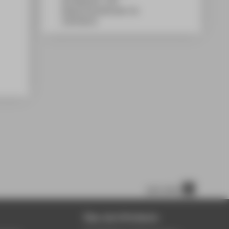
WH Gebäude C, 108
Wilhelminenhofstraße 75A
12459
Berlin
nach oben
Über die HTW Berlin