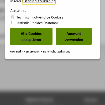
unserer
Datenschutzerklärung
.
ben
Auswahl:
Technisch notwendige Cookies
osterpräsentation auf Fachtagung
Statistik-Cookies (Matomo)
Alle Cookies
Auswahl
corr2013.org/
akzeptieren
verwenden
HTW Berlin -
Impressum
-
Datenschutzerklärung
Digitale Dienste
Service