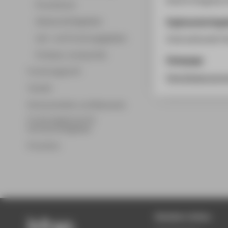
Promotionen
Ergänzende Anga
Wissenschaftsgebiete
Lehr- und Forschungsgebiete
Internationale P
Professor_innenprofile
Homepage
Forschungsprofil
http://www.euro
Transfer
Partnerschaften und Netzwerke
Forschungsservice für
Hochschulmitglieder
Promotion
Beliebte Seiten