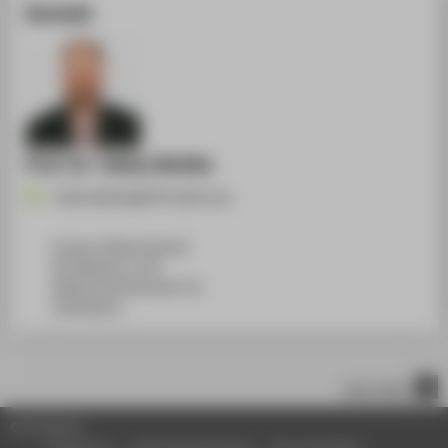
Kontakt
Prof. Dr. Tobias Nettke
Tobias.Nettke@HTW-Berlin.de
Campus Wilhelminenhof
WH Gebäude A, 450
Wilhelminenhofstraße 75A
12459
Berlin
nach oben
© HTW Berlin
Impressum
Datenschutzhinweise
Barrierefreiheit