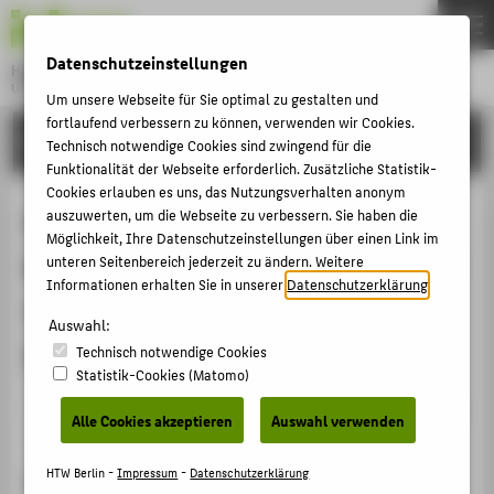
DE
EN
Datenschutzeinstellungen
Hochschule für Technik und Wirtschaft Berlin
University of Applied Sciences
Um unsere Webseite für Sie optimal zu gestalten und
Menu
fortlaufend verbessern zu können, verwenden wir Cookies.
THEMEN
FORSCHUNG
Technisch notwendige Cookies sind zwingend für die
HOCHSCHULE
Funktionalität der Webseite erforderlich. Zusätzliche Statistik-
Cookies erlauben es uns, das Nutzungsverhalten anonym
CAMPUS
Der Lernwerkstatt-Ansatz als
auszuwerten, um die Webseite zu verbessern. Sie haben die
Möglichkeit, Ihre Datenschutzeinstellungen über einen Link im
STUDIUM
Modell für die Museumspädagogik?
unteren Seitenbereich jederzeit zu ändern. Weitere
LEHRE
Informationen erhalten Sie in unserer
Datenschutzerklärung
.
Vortrag zum NaWiLT-
FORSCHUNG
Auswahl:
Forschungsprojekt
Technisch notwendige Cookies
KARRIERE
Statistik-Cookies (Matomo)
INTERNATIONAL
Veranstaltungsbeitrag › Sonstiger Veranstaltungsbeitrag
Alle Cookies akzeptieren
Auswahl verwenden
› 2013
INFORMATIONEN FÜR
HTW Berlin -
Impressum
-
Datenschutzerklärung
Veranstaltung