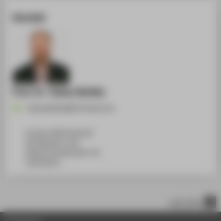
Kontakt
Prof. Dr. Tobias Nettke
Tobias.Nettke@HTW-Berlin.de
Campus Wilhelminenhof
WH Gebäude A, 450
Wilhelminenhofstraße 75A
12459
Berlin
nach oben