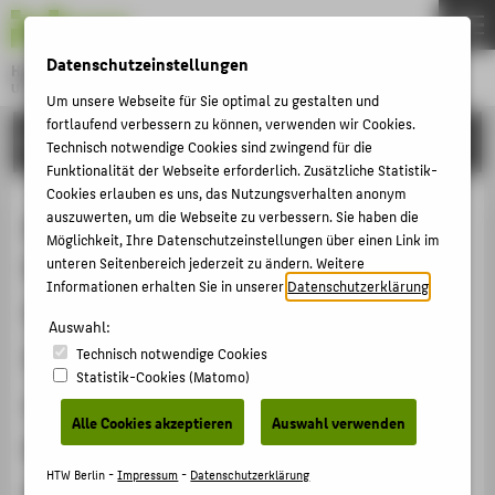
DE
EN
Datenschutzeinstellungen
Hochschule für Technik und Wirtschaft Berlin
University of Applied Sciences
Um unsere Webseite für Sie optimal zu gestalten und
Menu
fortlaufend verbessern zu können, verwenden wir Cookies.
THEMEN
FORSCHUNG
Technisch notwendige Cookies sind zwingend für die
HOCHSCHULE
Funktionalität der Webseite erforderlich. Zusätzliche Statistik-
Cookies erlauben es uns, das Nutzungsverhalten anonym
CAMPUS
gemeinsamer Messestand mit dem
auszuwerten, um die Webseite zu verbessern. Sie haben die
Möglichkeit, Ihre Datenschutzeinstellungen über einen Link im
STUDIUM
Kollegen Prof. Dr. Oliver Rump und
unteren Seitenbereich jederzeit zu ändern. Weitere
LEHRE
Informationen erhalten Sie in unserer
Datenschutzerklärung
.
Studierenden des Bachelor-
FORSCHUNG
Auswahl:
Studiengangs Museumskunde
Technisch notwendige Cookies
KARRIERE
Statistik-Cookies (Matomo)
sowie des Master-Studiengangs
INTERNATIONAL
Alle Cookies akzeptieren
Auswahl verwenden
Museumsmanagement & -
INFORMATIONEN FÜR
HTW Berlin -
Impressum
-
Datenschutzerklärung
kommunikation