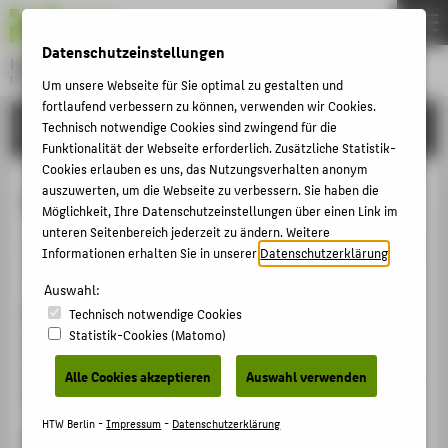
DE
EN
Datenschutzeinstellungen
Hochschule für Technik und Wirtschaft Berlin
University of Applied Sciences
Um unsere Webseite für Sie optimal zu gestalten und
Menu
fortlaufend verbessern zu können, verwenden wir Cookies.
THEMEN
FORSCHUNG
Technisch notwendige Cookies sind zwingend für die
Funktionalität der Webseite erforderlich. Zusätzliche Statistik-
HOCHSCHULE
Cookies erlauben es uns, das Nutzungsverhalten anonym
CAMPUS
auszuwerten, um die Webseite zu verbessern. Sie haben die
Corporate Governance
Möglichkeit, Ihre Datenschutzeinstellungen über einen Link im
STUDIUM
unteren Seitenbereich jederzeit zu ändern. Weitere
Veranstaltungsbeitrag › Sonstiger Veranstaltungsbeitrag
Informationen erhalten Sie in unserer
Datenschutzerklärung
.
LEHRE
› 2013
Auswahl:
FORSCHUNG
Veranstaltung
Technisch notwendige Cookies
KARRIERE
Statistik-Cookies (Matomo)
Vietnamesisch-deutsche Rechtstage: Unternehmens-
INTERNATIONAL
und Verwaltungsverfahrensrecht vom 02. - 14.04.2013
Alle Cookies akzeptieren
Auswahl verwenden
Rechtshochschule Hue, 05.04.2013
INFORMATIONEN FÜR
HTW Berlin -
Impressum
-
Datenschutzerklärung
Ergänzende Angaben