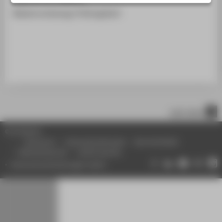
STUDIENINTERESSIERTE
Mastervorlesung, Prüfungsfach
STUDIERENDE
UNTERNEHMEN
ALUMNI
PRESSE
BESCHÄFTIGTE
nach oben
BELIEBTE SEITEN
© HTW Berlin
DIGITALE DIENSTE
Impressum
Datenschutzhinweise
Barrierefreiheit
Gebärdensprache
Leichte Sprache
SERVICE
Datenschutzeinstellungen ändern
ÜBER DIE HTW BERLIN