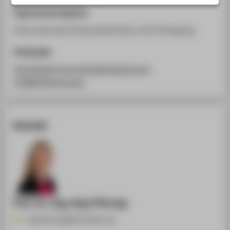
STUDIENINTERESSIERTE
Ergänzende Angaben
STUDIERENDE
Internationale Posterpräsentation auf Fachtagung
UNTERNEHMEN
Homepage
ALUMNI
http://www.tms.org/meetings/annual-
PRESSE
14/AM14home.aspx
BESCHÄFTIGTE
Kontakt
BELIEBTE SEITEN
DIGITALE DIENSTE
SERVICE
ÜBER DIE HTW BERLIN
Prof. Dr.-Ing. Anja Pfennig
Anja.Pfennig@HTW-Berlin.de