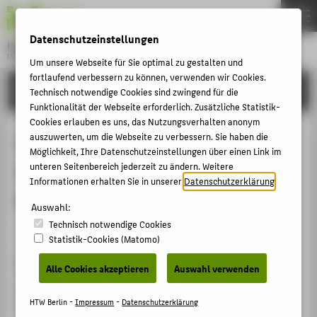
DE
EN
Datenschutzeinstellungen
Hochschule für Technik und Wirtschaft Berlin
University of Applied Sciences
Um unsere Webseite für Sie optimal zu gestalten und
Menu
fortlaufend verbessern zu können, verwenden wir Cookies.
THEMEN
FORSCHUNG
Technisch notwendige Cookies sind zwingend für die
HOCHSCHULE
Funktionalität der Webseite erforderlich. Zusätzliche Statistik-
Cookies erlauben es uns, das Nutzungsverhalten anonym
CAMPUS
Corrosion Behavior of Differently
auszuwerten, um die Webseite zu verbessern. Sie haben die
Möglichkeit, Ihre Datenschutzeinstellungen über einen Link im
STUDIUM
Heat Treated Steels in Ccs
unteren Seitenbereich jederzeit zu ändern. Weitere
LEHRE
Informationen erhalten Sie in unserer
Datenschutzerklärung
.
Environment with Supercritical CO²
FORSCHUNG
Auswahl:
Technisch notwendige Cookies
KARRIERE
Veranstaltungsbeitrag › Posterpräsentation › 2014
Statistik-Cookies (Matomo)
INTERNATIONAL
Veranstaltung
Alle Cookies akzeptieren
Auswahl verwenden
TMS 2014, The 143rd annual meeting & exhibition
INFORMATIONEN FÜR
San Diego, 16.02.2014 - 20.02.2014
HTW Berlin -
Impressum
-
Datenschutzerklärung