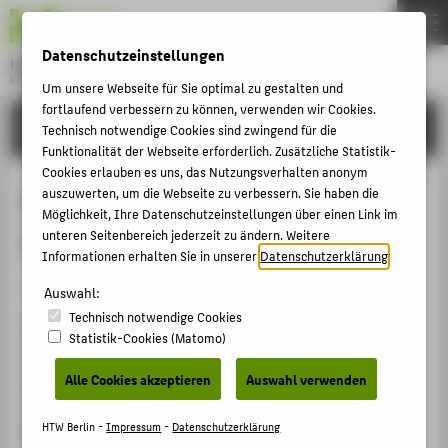
DE
EN
Datenschutzeinstellungen
Hochschule für Technik und Wirtschaft Berlin
University of Applied Sciences
Um unsere Webseite für Sie optimal zu gestalten und
Menu
fortlaufend verbessern zu können, verwenden wir Cookies.
THEMEN
FORSCHUNG
Technisch notwendige Cookies sind zwingend für die
HOCHSCHULE
Funktionalität der Webseite erforderlich. Zusätzliche Statistik-
Cookies erlauben es uns, das Nutzungsverhalten anonym
CAMPUS
How to complete Europe‘s banking
auszuwerten, um die Webseite zu verbessern. Sie haben die
Möglichkeit, Ihre Datenschutzeinstellungen über einen Link im
STUDIUM
union?
unteren Seitenbereich jederzeit zu ändern. Weitere
LEHRE
Informationen erhalten Sie in unserer
Datenschutzerklärung
.
Veranstaltungsbeitrag › Vortrag › 2014
FORSCHUNG
Auswahl:
Technisch notwendige Cookies
KARRIERE
Veranstaltung
Statistik-Cookies (Matomo)
INTERNATIONAL
How to complete Europe‘s banking union?
Alle Cookies akzeptieren
Auswahl verwenden
Brüssel, 26.06.2014
INFORMATIONEN FÜR
HTW Berlin -
Impressum
-
Datenschutzerklärung
Ergänzende Angaben