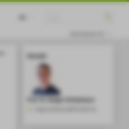
DE
EN
Informationen für
man
Kontakt
Prof. Dr. Rutger Schlatmann
Rutger.Schlatmann@HTW-Berlin.de