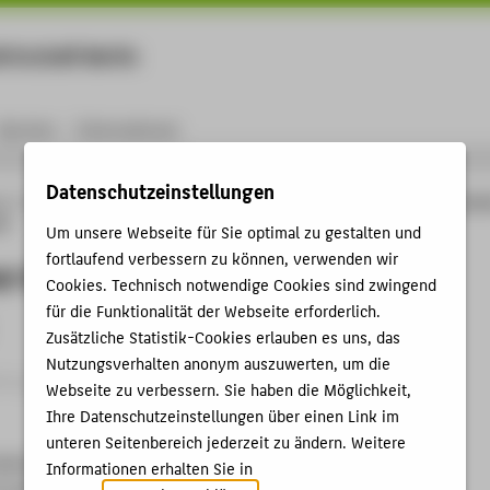
rtschaft Berlin
Menu
Karriere
International
Datenschutzeinstellungen
ng
Online-Forschungskatalog
Vorträge & Veranstaltungen
Study-Tour der Spel
es
Um unsere Webseite für Sie optimal zu gestalten und
fortlaufend verbessern zu können, verwenden wir
ur der Spelman und Morehouse
Cookies. Technisch notwendige Cookies sind zwingend
für die Funktionalität der Webseite erforderlich.
Zusätzliche Statistik-Cookies erlauben es uns, das
Nutzungsverhalten anonym auszuwerten, um die
trag › Sonstiger Veranstaltungsbeitrag › 2014
Webseite zu verbessern. Sie haben die Möglichkeit,
Ihre Datenschutzeinstellungen über einen Link im
unteren Seitenbereich jederzeit zu ändern. Weitere
Spelman und Morehouse Colleges
Informationen erhalten Sie in
m Berlin für Materialien und Energie GmbH, PVcomB, Berlin,