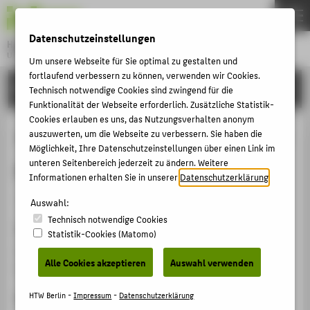
DE
EN
Datenschutzeinstellungen
Hochschule für Technik und Wirtschaft Berlin
University of Applied Sciences
Um unsere Webseite für Sie optimal zu gestalten und
Menu
fortlaufend verbessern zu können, verwenden wir Cookies.
THEMEN
FORSCHUNG
Technisch notwendige Cookies sind zwingend für die
HOCHSCHULE
Funktionalität der Webseite erforderlich. Zusätzliche Statistik-
Cookies erlauben es uns, das Nutzungsverhalten anonym
CAMPUS
The role of austenitizing routines of
auszuwerten, um die Webseite zu verbessern. Sie haben die
Möglichkeit, Ihre Datenschutzeinstellungen über einen Link im
STUDIUM
pipe steels during CCS
unteren Seitenbereich jederzeit zu ändern. Weitere
LEHRE
Informationen erhalten Sie in unserer
Datenschutzerklärung
.
Veranstaltungsbeitrag › Vortrag › 2015
FORSCHUNG
Auswahl:
Technisch notwendige Cookies
KARRIERE
Veranstaltung
Statistik-Cookies (Matomo)
INTERNATIONAL
TMS 2015 144th Annual Meeting & Exhibition
Alle Cookies akzeptieren
Auswahl verwenden
Orlando, Florida, 15.03.2015 - 19.03.2015
INFORMATIONEN FÜR
HTW Berlin -
Impressum
-
Datenschutzerklärung
Ergänzende Angaben