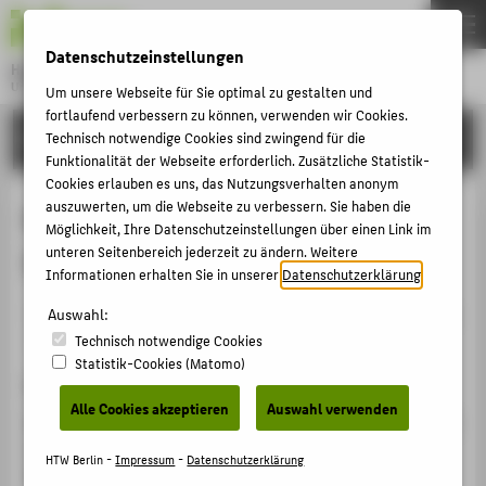
DE
EN
Datenschutzeinstellungen
Hochschule für Technik und Wirtschaft Berlin
University of Applied Sciences
Um unsere Webseite für Sie optimal zu gestalten und
Menu
fortlaufend verbessern zu können, verwenden wir Cookies.
THEMEN
FORSCHUNG
Technisch notwendige Cookies sind zwingend für die
Funktionalität der Webseite erforderlich. Zusätzliche Statistik-
HOCHSCHULE
Cookies erlauben es uns, das Nutzungsverhalten anonym
CAMPUS
auszuwerten, um die Webseite zu verbessern. Sie haben die
Mechatronik und mechatronische
Möglichkeit, Ihre Datenschutzeinstellungen über einen Link im
STUDIUM
unteren Seitenbereich jederzeit zu ändern. Weitere
Systeme (in russischer Sprache)
Informationen erhalten Sie in unserer
Datenschutzerklärung
.
LEHRE
Veranstaltungsbeitrag › Sonstiger Veranstaltungsbeitrag
Auswahl:
FORSCHUNG
› 2013
Technisch notwendige Cookies
KARRIERE
Statistik-Cookies (Matomo)
Veranstaltung
INTERNATIONAL
Alle Cookies akzeptieren
Auswahl verwenden
Mechatronik und mechatronische Systeme (in russischer
Sprache)
INFORMATIONEN FÜR
HTW Berlin -
Impressum
-
Datenschutzerklärung
Moskau Staatliche Bauuniversität, 17.10.2013