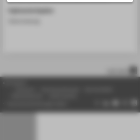
STUDIENINTERESSIERTE
Ergänzende Angaben
STUDIERENDE
Gastvorlesung
UNTERNEHMEN
ALUMNI
PRESSE
BESCHÄFTIGTE
nach oben
BELIEBTE SEITEN
© HTW Berlin
DIGITALE DIENSTE
Impressum
Datenschutzhinweise
Barrierefreiheit
Gebärdensprache
Leichte Sprache
SERVICE
Datenschutzeinstellungen ändern
ÜBER DIE HTW BERLIN