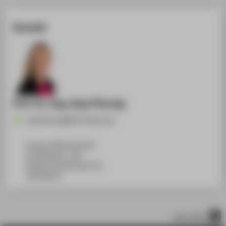
Kontakt
Prof. Dr.-Ing. Anja Pfennig
Anja.Pfennig@HTW-Berlin.de
Campus Wilhelminenhof
WH Gebäude C, 108
Wilhelminenhofstraße 75A
12459
Berlin
nach oben