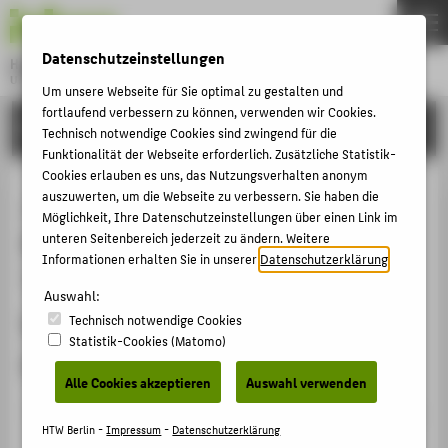
DE
EN
Datenschutzeinstellungen
Hochschule für Technik und Wirtschaft Berlin
University of Applied Sciences
Um unsere Webseite für Sie optimal zu gestalten und
Menu
fortlaufend verbessern zu können, verwenden wir Cookies.
THEMEN
FORSCHUNG
Technisch notwendige Cookies sind zwingend für die
HOCHSCHULE
Funktionalität der Webseite erforderlich. Zusätzliche Statistik-
Cookies erlauben es uns, das Nutzungsverhalten anonym
CAMPUS
„Energie und Fortbewegung -
auszuwerten, um die Webseite zu verbessern. Sie haben die
Möglichkeit, Ihre Datenschutzeinstellungen über einen Link im
STUDIUM
Antriebe“ - Teil 5 des Projektes
unteren Seitenbereich jederzeit zu ändern. Weitere
LEHRE
Informationen erhalten Sie in unserer
Datenschutzerklärung
.
"MaWeG - Maschinenbau und
FORSCHUNG
Auswahl:
Werkstoffkunde in der
Technisch notwendige Cookies
KARRIERE
Statistik-Cookies (Matomo)
Grundschule"
INTERNATIONAL
Alle Cookies akzeptieren
Auswahl verwenden
Veranstaltungsbeitrag › Sonstiger Veranstaltungsbeitrag
INFORMATIONEN FÜR
HTW Berlin -
Impressum
-
Datenschutzerklärung
› 2015