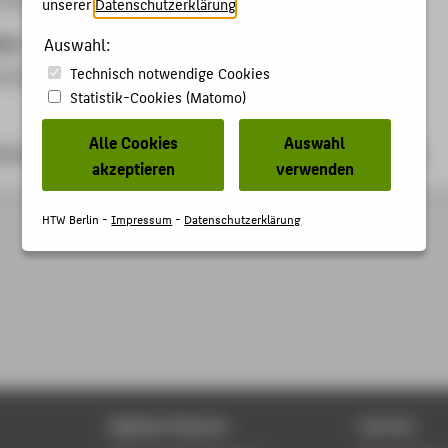
unserer
Datenschutzerklärung
.
ben
Auswahl:
Technisch notwendige Cookies
ussion
Statistik-Cookies (Matomo)
Alle Cookies
Auswahl
erlin.de/arbeitsfelder/dh-rundgang/dh-rundgang-15-09-04/
akzeptieren
verwenden
HTW Berlin -
Impressum
-
Datenschutzerklärung
Digitale Dienste
Service