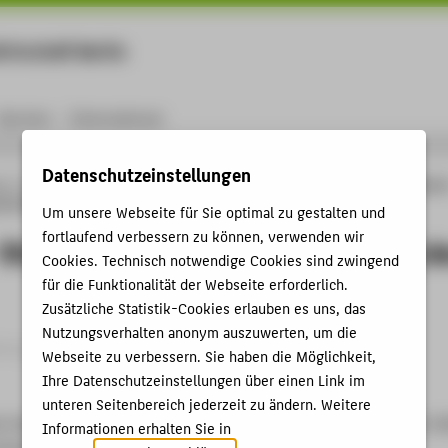
rtschaft Berlin
Menu
Karriere
International
Datenschutzeinstellungen
ng
Online-Forschungskatalog
Vorträge & Veranstaltungen
DESSIN - Stoffmuste
des if|DH|b)
Um unsere Webseite für Sie optimal zu gestalten und
fortlaufend verbessern zu können, verwenden wir
Stoffmuster digital (11. Rundgang d
Cookies. Technisch notwendige Cookies sind zwingend
für die Funktionalität der Webseite erforderlich.
Zusätzliche Statistik-Cookies erlauben es uns, das
Nutzungsverhalten anonym auszuwerten, um die
trag › Vortrag › 2015
Webseite zu verbessern. Sie haben die Möglichkeit,
Ihre Datenschutzeinstellungen über einen Link im
unteren Seitenbereich jederzeit zu ändern. Weitere
 interdisziplinären Forschungsverbundes Digital Humanities in B
Informationen erhalten Sie in
echnik und Wirtschaft (HTW) Berlin, 04.09.2015