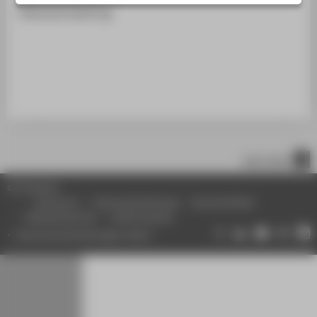
STUDIENINTERESSIERTE
Diskussionsbeitrag
STUDIERENDE
UNTERNEHMEN
ALUMNI
PRESSE
BESCHÄFTIGTE
nach oben
BELIEBTE SEITEN
© HTW Berlin
DIGITALE DIENSTE
Impressum
Datenschutzhinweise
Barrierefreiheit
Gebärdensprache
Leichte Sprache
SERVICE
Datenschutzeinstellungen ändern
ÜBER DIE HTW BERLIN