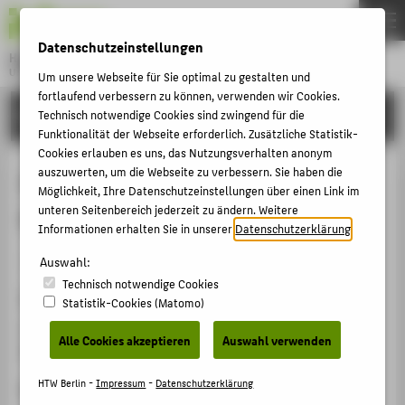
DE
EN
Datenschutzeinstellungen
Hochschule für Technik und Wirtschaft Berlin
University of Applied Sciences
Um unsere Webseite für Sie optimal zu gestalten und
Menu
fortlaufend verbessern zu können, verwenden wir Cookies.
THEMEN
FORSCHUNG
Technisch notwendige Cookies sind zwingend für die
Funktionalität der Webseite erforderlich. Zusätzliche Statistik-
HOCHSCHULE
Cookies erlauben es uns, das Nutzungsverhalten anonym
CAMPUS
auszuwerten, um die Webseite zu verbessern. Sie haben die
Zur aktuellen Studie über
Möglichkeit, Ihre Datenschutzeinstellungen über einen Link im
STUDIUM
unteren Seitenbereich jederzeit zu ändern. Weitere
Genossenschaften
Informationen erhalten Sie in unserer
Datenschutzerklärung
.
LEHRE
Veranstaltungsbeitrag › Podiumsdiskussion › 2015
Auswahl:
FORSCHUNG
Technisch notwendige Cookies
KARRIERE
Veranstaltung
Statistik-Cookies (Matomo)
INTERNATIONAL
Symposium Genossenschaften
Alle Cookies akzeptieren
Auswahl verwenden
Bundeswirtschaftsministerium, 23.11.2015
INFORMATIONEN FÜR
HTW Berlin -
Impressum
-
Datenschutzerklärung
Ergänzende Angaben