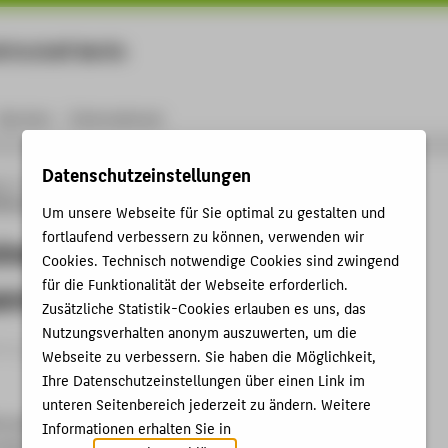
rtschaft Berlin
Menu
Karriere
International
Datenschutzeinstellungen
ng
Online-Forschungskatalog
Vorträge & Veranstaltungen
Analyse einer
iederspannungsschaltanlage
Um unsere Webseite für Sie optimal zu gestalten und
fortlaufend verbessern zu können, verwenden wir
iner betriebsgealterten
Cookies. Technisch notwendige Cookies sind zwingend
für die Funktionalität der Webseite erforderlich.
annungsschaltanlage
Zusätzliche Statistik-Cookies erlauben es uns, das
Nutzungsverhalten anonym auszuwerten, um die
trag › Vortrag › 2016
Webseite zu verbessern. Sie haben die Möglichkeit,
Ihre Datenschutzeinstellungen über einen Link im
unteren Seitenbereich jederzeit zu ändern. Weitere
rosicherheit
Informationen erhalten Sie in
.2016 - 22.04.2016