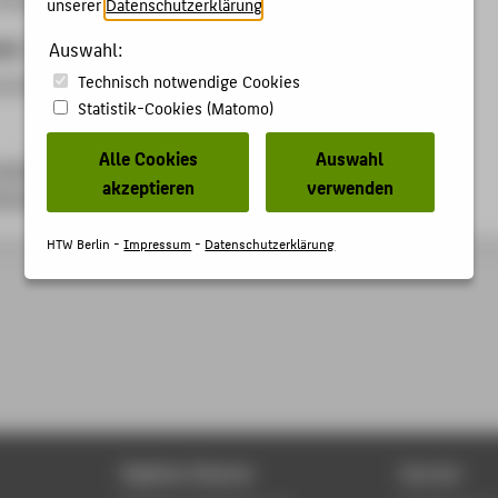
unserer
Datenschutzerklärung
.
ben
Auswahl:
Technisch notwendige Cookies
ussion
Statistik-Cookies (Matomo)
Alle Cookies
Auswahl
de/kolloquien-symposien/elektrotechnik-elektronik-und-
akzeptieren
verwenden
achtagung-elektrosicherheit/
HTW Berlin -
Impressum
-
Datenschutzerklärung
Digitale Dienste
Service