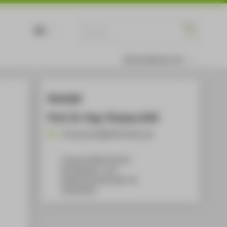
DE
EN
Informationen für
Kontakt
Prof. Dr.-Ing. Thomas Gräf
Thomas.Graef@HTW-Berlin.de
Campus Wilhelminenhof
WH Gebäude C, 214
Wilhelminenhofstraße 75A
12459
Berlin