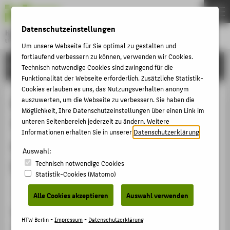
DE
EN
Datenschutzeinstellungen
Hochschule für Technik und Wirtschaft Berlin
University of Applied Sciences
Um unsere Webseite für Sie optimal zu gestalten und
Menu
fortlaufend verbessern zu können, verwenden wir Cookies.
THEMEN
FORSCHUNG
Technisch notwendige Cookies sind zwingend für die
HOCHSCHULE
Funktionalität der Webseite erforderlich. Zusätzliche Statistik-
Cookies erlauben es uns, das Nutzungsverhalten anonym
CAMPUS
Berührungslose
auszuwerten, um die Webseite zu verbessern. Sie haben die
Möglichkeit, Ihre Datenschutzeinstellungen über einen Link im
STUDIUM
Temperaturmessungen an
unteren Seitenbereich jederzeit zu ändern. Weitere
LEHRE
Informationen erhalten Sie in unserer
Datenschutzerklärung
.
elektrischen Betriebsmitteln der
FORSCHUNG
Auswahl:
Energietechnik
Technisch notwendige Cookies
KARRIERE
Statistik-Cookies (Matomo)
INTERNATIONAL
Veranstaltungsbeitrag › Messebeitrag › 2016
Alle Cookies akzeptieren
Auswahl verwenden
Veranstaltung
INFORMATIONEN FÜR
HTW Berlin -
Impressum
-
Datenschutzerklärung
Berührungslose Temperaturmessung