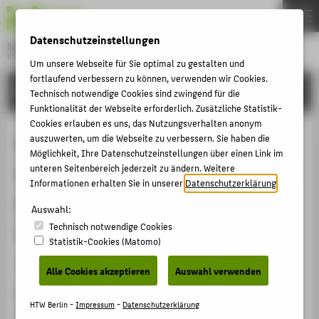
DE
EN
Datenschutzeinstellungen
Hochschule für Technik und Wirtschaft Berlin
University of Applied Sciences
Um unsere Webseite für Sie optimal zu gestalten und
Menu
fortlaufend verbessern zu können, verwenden wir Cookies.
THEMEN
FORSCHUNG
Technisch notwendige Cookies sind zwingend für die
HOCHSCHULE
Funktionalität der Webseite erforderlich. Zusätzliche Statistik-
Cookies erlauben es uns, das Nutzungsverhalten anonym
CAMPUS
Peer-to-peer lecture films - a
auszuwerten, um die Webseite zu verbessern. Sie haben die
Möglichkeit, Ihre Datenschutzeinstellungen über einen Link im
STUDIUM
successful study concept for a first
unteren Seitenbereich jederzeit zu ändern. Weitere
LEHRE
Informationen erhalten Sie in unserer
Datenschutzerklärung
.
year laboratory material science
FORSCHUNG
Auswahl:
course
Technisch notwendige Cookies
KARRIERE
Statistik-Cookies (Matomo)
INTERNATIONAL
Veranstaltungsbeitrag › Vortrag › 2016
Alle Cookies akzeptieren
Auswahl verwenden
Veranstaltung
INFORMATIONEN FÜR
HTW Berlin -
Impressum
-
Datenschutzerklärung
2nd International Conference on Higher Education