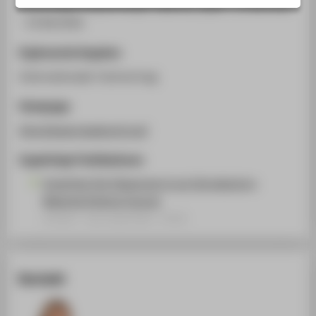
Universidad Polytechnique Valencia, Spain , 21.06.2016
STUDIENINTERESSIERTE
- 23.06.2016
STUDIERENDE
Ergänzende Angaben
UNTERNEHMEN
Internationaler Fachvortrag
ALUMNI
PRESSE
Homepage
BESCHÄFTIGTE
http://www.headconf.org/
Zugehörige Publikationen
BELIEBTE SEITEN
Inverting the Classroom in an Introductory
DIGITALE DIENSTE
Material Science Course
Artikel › Journalartikel › 2016
SERVICE
ÜBER DIE HTW BERLIN
Kontakt