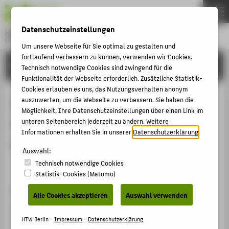
DE
EN
Datenschutzeinstellungen
Hochschule für Technik und Wirtschaft Berlin
University of Applied Sciences
Um unsere Webseite für Sie optimal zu gestalten und
Menu
fortlaufend verbessern zu können, verwenden wir Cookies.
THEMEN
FORSCHUNG
Technisch notwendige Cookies sind zwingend für die
HOCHSCHULE
Funktionalität der Webseite erforderlich. Zusätzliche Statistik-
Cookies erlauben es uns, das Nutzungsverhalten anonym
CAMPUS
Inverting the Classroom in an
auszuwerten, um die Webseite zu verbessern. Sie haben die
Möglichkeit, Ihre Datenschutzeinstellungen über einen Link im
STUDIUM
Introductory Material Science
unteren Seitenbereich jederzeit zu ändern. Weitere
LEHRE
Informationen erhalten Sie in unserer
Datenschutzerklärung
.
Course
FORSCHUNG
Auswahl:
Technisch notwendige Cookies
KARRIERE
Veranstaltungsbeitrag › Vortrag › 2016
Statistik-Cookies (Matomo)
INTERNATIONAL
Veranstaltung
Alle Cookies akzeptieren
Auswahl verwenden
2nd International Conference on Higher Education
INFORMATIONEN FÜR
Advances (HEAd’16)
HTW Berlin -
Impressum
-
Datenschutzerklärung