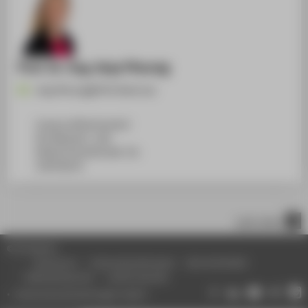
Prof. Dr.-Ing. Anja Pfennig
Anja.Pfennig@HTW-Berlin.de
Campus Wilhelminenhof
WH Gebäude C, 108
Wilhelminenhofstraße 75A
12459
Berlin
nach oben
© HTW Berlin
Impressum
Datenschutzhinweise
Barrierefreiheit
Gebärdensprache
Leichte Sprache
Datenschutzeinstellungen ändern