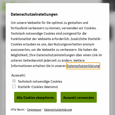
DE
EN
Datenschutzeinstellungen
Hochschule für Technik und Wirtschaft Berlin
University of Applied Sciences
Um unsere Webseite für Sie optimal zu gestalten und
Menu
fortlaufend verbessern zu können, verwenden wir Cookies.
THEMEN
FORSCHUNG
Technisch notwendige Cookies sind zwingend für die
HOCHSCHULE
Funktionalität der Webseite erforderlich. Zusätzliche Statistik-
Cookies erlauben es uns, das Nutzungsverhalten anonym
CAMPUS
Digitalisierte Oberflächenstrukturen
auszuwerten, um die Webseite zu verbessern. Sie haben die
Möglichkeit, Ihre Datenschutzeinstellungen über einen Link im
STUDIUM
in der Schadensanalyse
unteren Seitenbereich jederzeit zu ändern. Weitere
LEHRE
Informationen erhalten Sie in unserer
Datenschutzerklärung
.
Veranstaltungsbeitrag › Vortrag › 2016
FORSCHUNG
Auswahl:
Technisch notwendige Cookies
KARRIERE
Veranstaltung
Statistik-Cookies (Matomo)
INTERNATIONAL
Wissenschaftssymposium HTW Berlin
Alle Cookies akzeptieren
Auswahl verwenden
HTW Berlin, Berlin, Deutschland, 10.11.2016
INFORMATIONEN FÜR
Ergänzende Angaben
HTW Berlin -
Impressum
-
Datenschutzerklärung