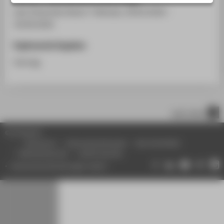
STUDIENINTERESSIERTE
Law University Hanoi / Vietnam, 29.03.2016 -
STUDIERENDE
10.04.2016
UNTERNEHMEN
Ergänzende Angaben
ALUMNI
Vortrag
PRESSE
BESCHÄFTIGTE
nach oben
BELIEBTE SEITEN
© HTW Berlin
DIGITALE DIENSTE
Impressum
Datenschutzhinweise
Barrierefreiheit
Gebärdensprache
Leichte Sprache
SERVICE
Datenschutzeinstellungen ändern
ÜBER DIE HTW BERLIN