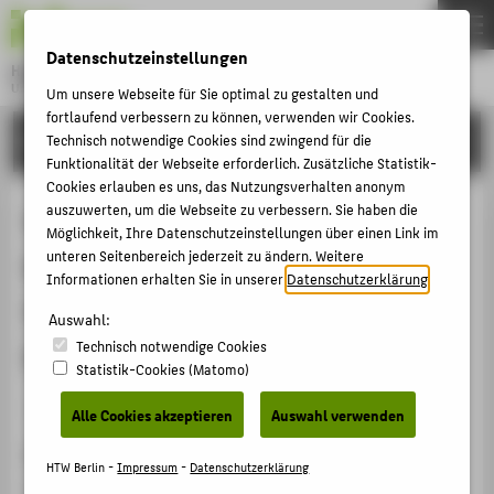
DE
EN
Datenschutzeinstellungen
Hochschule für Technik und Wirtschaft Berlin
University of Applied Sciences
Um unsere Webseite für Sie optimal zu gestalten und
Menu
fortlaufend verbessern zu können, verwenden wir Cookies.
THEMEN
FORSCHUNG
Technisch notwendige Cookies sind zwingend für die
Funktionalität der Webseite erforderlich. Zusätzliche Statistik-
HOCHSCHULE
Cookies erlauben es uns, das Nutzungsverhalten anonym
CAMPUS
auszuwerten, um die Webseite zu verbessern. Sie haben die
Vereins- und Verbandsrecht in
Möglichkeit, Ihre Datenschutzeinstellungen über einen Link im
STUDIUM
unteren Seitenbereich jederzeit zu ändern. Weitere
Deutschland, Bewertung des
Informationen erhalten Sie in unserer
Datenschutzerklärung
.
LEHRE
Vereinsrechtsentwurfs der
Auswahl:
FORSCHUNG
Technisch notwendige Cookies
Demokratischen Republik Vietnam
KARRIERE
Statistik-Cookies (Matomo)
INTERNATIONAL
Veranstaltungsbeitrag › Vortrag › 2016
Alle Cookies akzeptieren
Auswahl verwenden
Veranstaltung
INFORMATIONEN FÜR
HTW Berlin -
Impressum
-
Datenschutzerklärung
Deutsch-vietnamesische Rechtstage