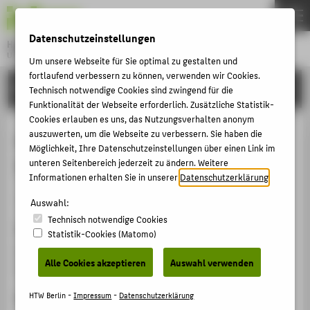
DE
EN
Datenschutzeinstellungen
Hochschule für Technik und Wirtschaft Berlin
University of Applied Sciences
Um unsere Webseite für Sie optimal zu gestalten und
Menu
fortlaufend verbessern zu können, verwenden wir Cookies.
THEMEN
FORSCHUNG
Technisch notwendige Cookies sind zwingend für die
HOCHSCHULE
Funktionalität der Webseite erforderlich. Zusätzliche Statistik-
Cookies erlauben es uns, das Nutzungsverhalten anonym
CAMPUS
creative Applied Interactive
auszuwerten, um die Webseite zu verbessern. Sie haben die
Möglichkeit, Ihre Datenschutzeinstellungen über einen Link im
STUDIUM
Technologies (cAPITs)
unteren Seitenbereich jederzeit zu ändern. Weitere
LEHRE
Informationen erhalten Sie in unserer
Datenschutzerklärung
.
Veranstaltungsbeitrag › Vortrag › 2017
FORSCHUNG
Auswahl:
Technisch notwendige Cookies
KARRIERE
Veranstaltung
Statistik-Cookies (Matomo)
INTERNATIONAL
Einblicke in das Anwendungszentrum "cAPITs"
Alle Cookies akzeptieren
Auswahl verwenden
FKI an der HTW Berlin, 14.07.2017
INFORMATIONEN FÜR
HTW Berlin -
Impressum
-
Datenschutzerklärung
Ergänzende Angaben