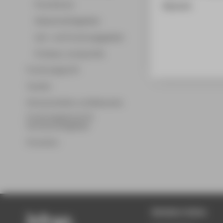
Promotionen
Keynote
Wissenschaftsgebiete
Lehr- und Forschungsgebiete
Professor_innenprofile
Forschungsprofil
Transfer
Partnerschaften und Netzwerke
Forschungsservice für
Hochschulmitglieder
Promotion
Beliebte Seiten