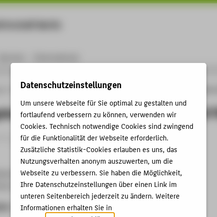
rtschaft Berlin
Menu
Karriere
International
Datenschutzeinstellungen
ng
Online-Forschungskatalog
Vorträge & Veranstaltungen
Udviklingstendener 
Um unsere Webseite für Sie optimal zu gestalten und
stendener indenfor digitalisering af
fortlaufend verbessern zu können, verwenden wir
Cookies. Technisch notwendige Cookies sind zwingend
trag › Keynote / Plenarvortrag › 2017
für die Funktionalität der Webseite erforderlich.
Zusätzliche Statistik-Cookies erlauben es uns, das
Nutzungsverhalten anonym auszuwerten, um die
Webseite zu verbessern. Sie haben die Möglichkeit,
isering
Ihre Datenschutzeinstellungen über einen Link im
sity Copenhagen (DTU), Dänemark, 12.10.2017
unteren Seitenbereich jederzeit zu ändern. Weitere
ben
Informationen erhalten Sie in