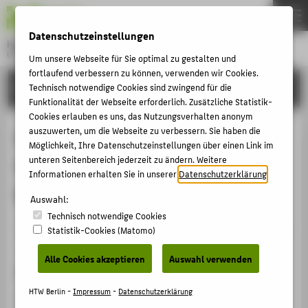
DE
EN
Datenschutzeinstellungen
Hochschule für Technik und Wirtschaft Berlin
University of Applied Sciences
Um unsere Webseite für Sie optimal zu gestalten und
Menu
fortlaufend verbessern zu können, verwenden wir Cookies.
THEMEN
FORSCHUNG
Technisch notwendige Cookies sind zwingend für die
Funktionalität der Webseite erforderlich. Zusätzliche Statistik-
HOCHSCHULE
Cookies erlauben es uns, das Nutzungsverhalten anonym
CAMPUS
auszuwerten, um die Webseite zu verbessern. Sie haben die
Engagement auf Hochschulebene:
Möglichkeit, Ihre Datenschutzeinstellungen über einen Link im
STUDIUM
unteren Seitenbereich jederzeit zu ändern. Weitere
Flüchtlingsintegration an der HTW
Informationen erhalten Sie in unserer
Datenschutzerklärung
.
LEHRE
Berlin
Auswahl:
FORSCHUNG
Technisch notwendige Cookies
KARRIERE
Veranstaltungsbeitrag › Sonstiger Veranstaltungsbeitrag
Statistik-Cookies (Matomo)
› 2017
INTERNATIONAL
Alle Cookies akzeptieren
Auswahl verwenden
Veranstaltung
INFORMATIONEN FÜR
HTW Berlin -
Impressum
-
Datenschutzerklärung
14. Fachtag des Runden Tisches für Jugend, Soziales