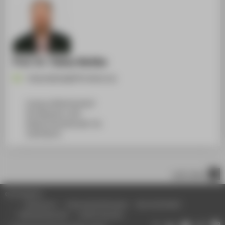
Prof. Dr. Tobias Nettke
Tobias.Nettke@HTW-Berlin.de
Campus Wilhelminenhof
WH Gebäude A, 450
Wilhelminenhofstraße 75A
12459
Berlin
nach oben
© HTW Berlin
Impressum
Datenschutzhinweise
Barrierefreiheit
Gebärdensprache
Leichte Sprache