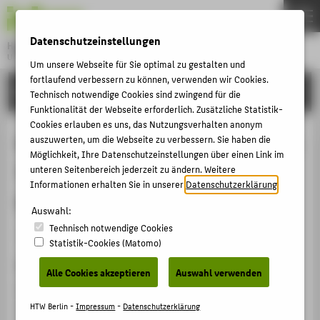
DE
EN
Datenschutzeinstellungen
Hochschule für Technik und Wirtschaft Berlin
University of Applied Sciences
Um unsere Webseite für Sie optimal zu gestalten und
Menu
fortlaufend verbessern zu können, verwenden wir Cookies.
THEMEN
FORSCHUNG
Technisch notwendige Cookies sind zwingend für die
HOCHSCHULE
Funktionalität der Webseite erforderlich. Zusätzliche Statistik-
Cookies erlauben es uns, das Nutzungsverhalten anonym
CAMPUS
Partizipation in Museen. Einblicke in
auszuwerten, um die Webseite zu verbessern. Sie haben die
Möglichkeit, Ihre Datenschutzeinstellungen über einen Link im
STUDIUM
Theorie und Praxis aus Sicht der
unteren Seitenbereich jederzeit zu ändern. Weitere
LEHRE
Informationen erhalten Sie in unserer
Datenschutzerklärung
.
Hochschullehre.
FORSCHUNG
Auswahl:
Technisch notwendige Cookies
KARRIERE
Veranstaltungsbeitrag › Vortrag › 2017
Statistik-Cookies (Matomo)
INTERNATIONAL
Veranstaltung
Alle Cookies akzeptieren
Auswahl verwenden
Ein offenes Haus? Gesellschaftliche Vielfalt in der
INFORMATIONEN FÜR
musealen Vermittlung. Jahrestagung des
HTW Berlin -
Impressum
-
Datenschutzerklärung