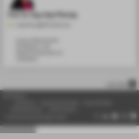
Prof. Dr.-Ing. Anja Pfennig
Anja.Pfennig@HTW-Berlin.de
Campus Wilhelminenhof
WH Gebäude C, 108
Wilhelminenhofstraße 75A
12459
Berlin
nach oben
© HTW Berlin
Impressum
Datenschutzhinweise
Barrierefreiheit
Gebärdensprache
Leichte Sprache
Datenschutzeinstellungen ändern