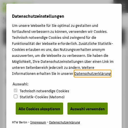
DE
EN
Datenschutzeinstellungen
Hochschule für Technik und Wirtschaft Berlin
University of Applied Sciences
Um unsere Webseite für Sie optimal zu gestalten und
Menu
fortlaufend verbessern zu können, verwenden wir Cookies.
THEMEN
FORSCHUNG
Technisch notwendige Cookies sind zwingend für die
HOCHSCHULE
Funktionalität der Webseite erforderlich. Zusätzliche Statistik-
Cookies erlauben es uns, das Nutzungsverhalten anonym
CAMPUS
Peer-to-peer Lehrfilme in der
auszuwerten, um die Webseite zu verbessern. Sie haben die
Möglichkeit, Ihre Datenschutzeinstellungen über einen Link im
STUDIUM
Studieneingangsphase
unteren Seitenbereich jederzeit zu ändern. Weitere
LEHRE
Informationen erhalten Sie in unserer
Datenschutzerklärung
.
Maschinenbau
FORSCHUNG
Auswahl:
Technisch notwendige Cookies
KARRIERE
Veranstaltungsbeitrag › Sonstiger Veranstaltungsbeitrag
Statistik-Cookies (Matomo)
› 2017
INTERNATIONAL
Alle Cookies akzeptieren
Auswahl verwenden
Veranstaltung
INFORMATIONEN FÜR
FCG Ideenworkshop 2017, Forschungscluster
HTW Berlin -
Impressum
-
Datenschutzerklärung