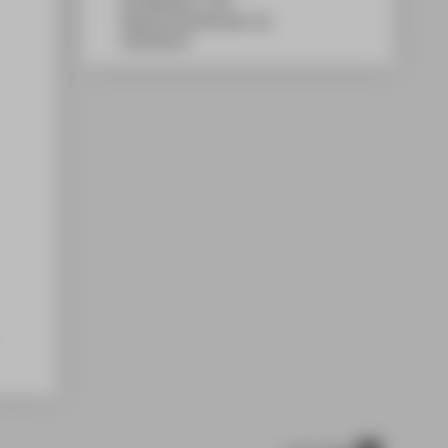
WH Gebäude C, 108
Wilhelminenhofstraße 75A
12459
Berlin