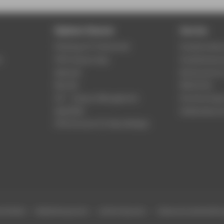
Digitale Dienste
Service
Phishing & IT-Sicherheit
Studierenden
r
HTW Campus App
Studienberat
Webmail
Rechenzentr
Moodle
Bibliothek
LSF - Campus Management
Hochschulspo
WebOPAC
Gebäudeservi
HTW.Intranet für Beschäftigte
efreiheit
Gebärdensprache
Leichte Sprache
Datenschutzeinstell