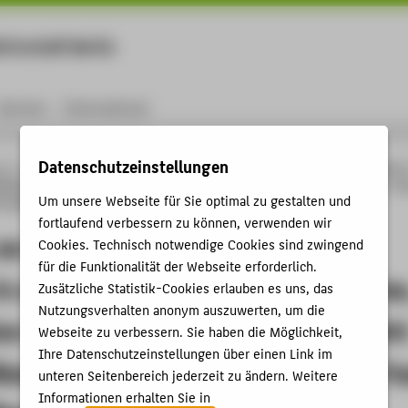
rtschaft Berlin
Menu
Karriere
International
Datenschutzeinstellungen
ng
Online-Forschungskatalog
Vorträge & Veranstaltungen
Diversity as means o
thods in a first year material science course, Moti-vation in der Grundlagenlehre - W
Um unsere Webseite für Sie optimal zu gestalten und
-Learning-Konzept für das Fach Werkstofftechnik
fortlaufend verbessern zu können, verwenden wir
 as means of innovative teaching
Cookies. Technisch notwendige Cookies sind zwingend
für die Funktionalität der Webseite erforderlich.
 a first year material science course
Zusätzliche Statistik-Cookies erlauben es uns, das
Nutzungsverhalten anonym auszuwerten, um die
on in der Grundlagenlehre - Wie geh
Webseite zu verbessern. Sie haben die Möglichkeit,
Ihre Datenschutzeinstellungen über einen Link im
Blended-Learning-Konzept für das F
unteren Seitenbereich jederzeit zu ändern. Weitere
Informationen erhalten Sie in