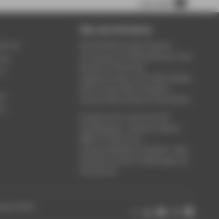
nach oben
Über die HTW Berlin
service
Die HTW Berlin bietet Studium,
Forschung und Weiterbildung in den
ung
Bereichen Wirtschaft,
um
Ingenieurwesen, Informatik, Design,
Kultur, Gesundheit, Energie &
rt
Umwelt, Recht, Bauen & Immobilien.
ce
Studieren Sie in einem der 80
Studiengänge - Bachelor, Master,
MBA. Forschen Sie in
wissenschaftlichen Projekten. Oder
besuchen Sie die Fortbildungen der
Hochschule.
ungen ändern