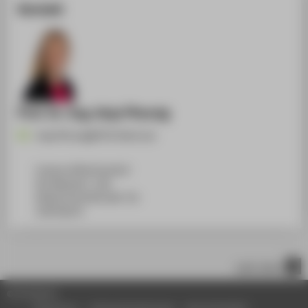
Kontakt
Prof. Dr.-Ing. Anja Pfennig
Anja.Pfennig@HTW-Berlin.de
Campus Wilhelminenhof
WH Gebäude C, 108
Wilhelminenhofstraße 75A
12459
Berlin
nach oben
© HTW Berlin
Impressum
Datenschutzhinweise
Barrierefreiheit