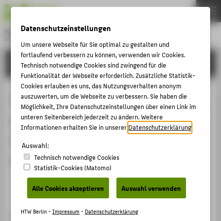
DE
EN
Datenschutzeinstellungen
Hochschule für Technik und Wirtschaft Berlin
University of Applied Sciences
Um unsere Webseite für Sie optimal zu gestalten und
Menu
fortlaufend verbessern zu können, verwenden wir Cookies.
THEMEN
FORSCHUNG
Technisch notwendige Cookies sind zwingend für die
HOCHSCHULE
Funktionalität der Webseite erforderlich. Zusätzliche Statistik-
Cookies erlauben es uns, das Nutzungsverhalten anonym
CAMPUS
Impact of saline aquifer water on
auszuwerten, um die Webseite zu verbessern. Sie haben die
Möglichkeit, Ihre Datenschutzeinstellungen über einen Link im
STUDIUM
surface and shallow pit corrosion of
unteren Seitenbereich jederzeit zu ändern. Weitere
LEHRE
Informationen erhalten Sie in unserer
Datenschutzerklärung
.
martensitic stainless steels during
FORSCHUNG
Auswahl:
exposure to CO2 environment (CCS)
Technisch notwendige Cookies
KARRIERE
Statistik-Cookies (Matomo)
INTERNATIONAL
Veranstaltungsbeitrag › Sonstiger Veranstaltungsbeitrag
Alle Cookies akzeptieren
Auswahl verwenden
› 2018
INFORMATIONEN FÜR
HTW Berlin -
Impressum
-
Datenschutzerklärung
Veranstaltung