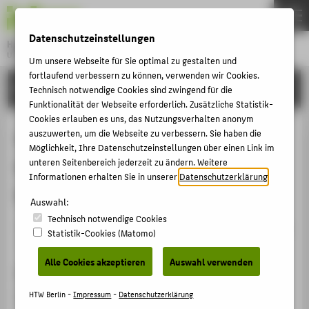
DE
EN
Datenschutzeinstellungen
Hochschule für Technik und Wirtschaft Berlin
University of Applied Sciences
Um unsere Webseite für Sie optimal zu gestalten und
Menu
fortlaufend verbessern zu können, verwenden wir Cookies.
THEMEN
FORSCHUNG
Technisch notwendige Cookies sind zwingend für die
HOCHSCHULE
Funktionalität der Webseite erforderlich. Zusätzliche Statistik-
Cookies erlauben es uns, das Nutzungsverhalten anonym
CAMPUS
Smart clothes and digitalization in
auszuwerten, um die Webseite zu verbessern. Sie haben die
Möglichkeit, Ihre Datenschutzeinstellungen über einen Link im
STUDIUM
the laundry care process in
unteren Seitenbereich jederzeit zu ändern. Weitere
LEHRE
Informationen erhalten Sie in unserer
Datenschutzerklärung
.
households
FORSCHUNG
Auswahl:
Technisch notwendige Cookies
KARRIERE
Veranstaltungsbeitrag › Sonstiger Veranstaltungsbeitrag
Statistik-Cookies (Matomo)
› 2018
INTERNATIONAL
Alle Cookies akzeptieren
Auswahl verwenden
Veranstaltung
INFORMATIONEN FÜR
Next Tex E-Textiles, Biotech, Advanced Manufacturing
HTW Berlin -
Impressum
-
Datenschutzerklärung