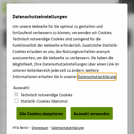
DE
EN
Datenschutzeinstellungen
Hochschule für Technik und Wirtschaft Berlin
University of Applied Sciences
Um unsere Webseite für Sie optimal zu gestalten und
Menu
fortlaufend verbessern zu können, verwenden wir Cookies.
THEMEN
FORSCHUNG
Technisch notwendige Cookies sind zwingend für die
HOCHSCHULE
Funktionalität der Webseite erforderlich. Zusätzliche Statistik-
Cookies erlauben es uns, das Nutzungsverhalten anonym
CAMPUS
Influence of the precursor layer
auszuwerten, um die Webseite zu verbessern. Sie haben die
Möglichkeit, Ihre Datenschutzeinstellungen über einen Link im
STUDIUM
composition and deposition
unteren Seitenbereich jederzeit zu ändern. Weitere
LEHRE
Informationen erhalten Sie in unserer
Datenschutzerklärung
.
processes on the electronic quality
FORSCHUNG
Auswahl:
of liquid phase crystallized silicon
Technisch notwendige Cookies
KARRIERE
Statistik-Cookies (Matomo)
absorbers
INTERNATIONAL
Alle Cookies akzeptieren
Auswahl verwenden
Veranstaltungsbeitrag › Sonstiger Veranstaltungsbeitrag
INFORMATIONEN FÜR
HTW Berlin -
Impressum
-
Datenschutzerklärung
› 2017