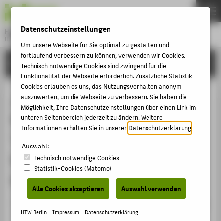
DE
EN
Datenschutzeinstellungen
Hochschule für Technik und Wirtschaft Berlin
University of Applied Sciences
Um unsere Webseite für Sie optimal zu gestalten und
Menu
fortlaufend verbessern zu können, verwenden wir Cookies.
THEMEN
FORSCHUNG
Technisch notwendige Cookies sind zwingend für die
HOCHSCHULE
Funktionalität der Webseite erforderlich. Zusätzliche Statistik-
Cookies erlauben es uns, das Nutzungsverhalten anonym
CAMPUS
„Welt der Dinge / Mechanik der
auszuwerten, um die Webseite zu verbessern. Sie haben die
Möglichkeit, Ihre Datenschutzeinstellungen über einen Link im
STUDIUM
Werkstoffe“ - Teil 10 des Projektes
unteren Seitenbereich jederzeit zu ändern. Weitere
LEHRE
Informationen erhalten Sie in unserer
Datenschutzerklärung
.
"MaWeG - Maschinenbau und
FORSCHUNG
Auswahl:
Werkstoffkunde in der
Technisch notwendige Cookies
KARRIERE
Statistik-Cookies (Matomo)
Grundschule"
INTERNATIONAL
Alle Cookies akzeptieren
Auswahl verwenden
Veranstaltungsbeitrag › Sonstiger Veranstaltungsbeitrag
INFORMATIONEN FÜR
HTW Berlin -
Impressum
-
Datenschutzerklärung
› 2018