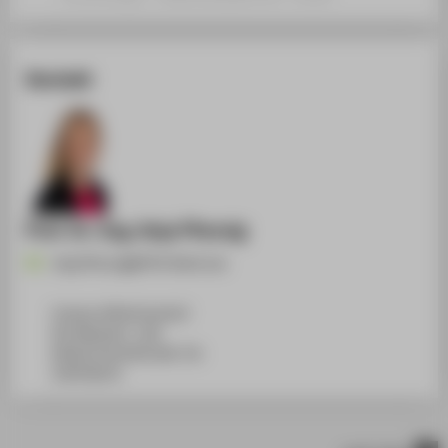
Kontakt
Prof. Dr.-Ing. Anja Pfennig
Anja.Pfennig@HTW-Berlin.de
Campus Wilhelminenhof
WH Gebäude C, 108
Wilhelminenhofstraße 75A
12459
Berlin