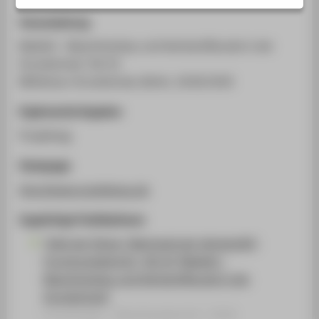
STUDIENINTERESSIERTE
Veranstaltung
STUDIERENDE
MaWeG - Maschinenbau und Werkstoffkunde in der
UNTERNEHMEN
Grundschule: Teil 10
ALUMNI
Mühlenau-Grundschule, Berlin, 18.06.2018
PRESSE
Ergänzende Angaben
BESCHÄFTIGTE
Projekttag
Homepage
BELIEBTE SEITEN
http://www.muehlenau.de
DIGITALE DIENSTE
Zugehörige Publikationen
SERVICE
"Welt der Dinge / Mechanik der Werkstoffe",
ÜBER DIE HTW BERLIN
Forschungsbericht, Teil 10 "MaWeG -
Maschinenbau und Werkstoffkunde in der
Grundschule"
Forschungs- / Abschlussbericht › 2018