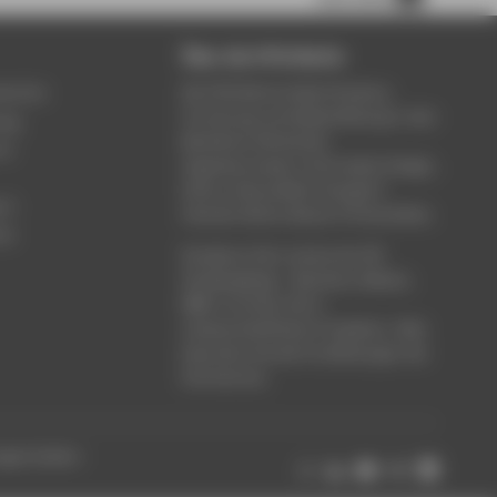
Über die HTW Berlin
service
Die HTW Berlin bietet Studium,
Forschung und Weiterbildung in den
ung
Bereichen Wirtschaft,
um
Ingenieurwesen, Informatik, Design,
Kultur, Gesundheit, Energie &
rt
Umwelt, Recht, Bauen & Immobilien.
ce
Studieren Sie in einem der 80
Studiengänge - Bachelor, Master,
MBA. Forschen Sie in
wissenschaftlichen Projekten. Oder
besuchen Sie die Fortbildungen der
Hochschule.
ungen ändern