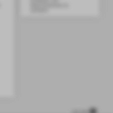
WH Gebäude C, 108
Wilhelminenhofstraße 75A
12459
Berlin
nach oben