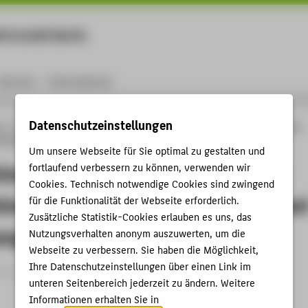
rtschaft Berlin
Menu
Karriere
International
Datenschutzeinstellungen
ng
Online-Forschungskatalog
Vorträge & Veranstaltungen
Construction of an
for investigation of high temperature salt – based phase change material
Um unsere Webseite für Sie optimal zu gestalten und
ion of an adiabatic calorimeter for
fortlaufend verbessern zu können, verwenden wir
Cookies. Technisch notwendige Cookies sind zwingend
tion of high temperature salt – base
für die Funktionalität der Webseite erforderlich.
Zusätzliche Statistik-Cookies erlauben es uns, das
nge material
Nutzungsverhalten anonym auszuwerten, um die
Webseite zu verbessern. Sie haben die Möglichkeit,
Ihre Datenschutzeinstellungen über einen Link im
trag › Vortrag › 2018
unteren Seitenbereich jederzeit zu ändern. Weitere
Informationen erhalten Sie in