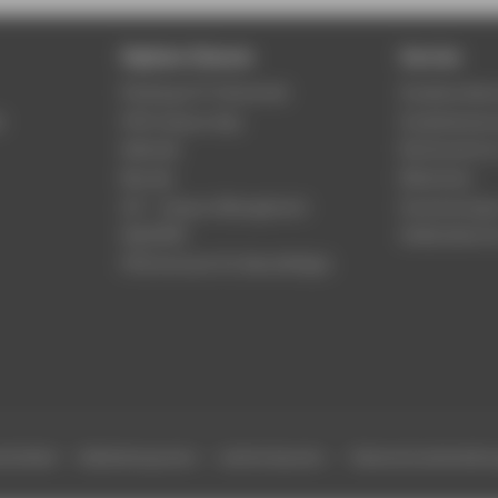
Digitale Dienste
Service
Phishing & IT-Sicherheit
Studierenden
r
HTW Campus App
Studienberat
Webmail
Rechenzentr
Moodle
Bibliothek
LSF - Campus Management
Hochschulspo
WebOPAC
Gebäudeservi
HTW.Intranet für Beschäftigte
efreiheit
Gebärdensprache
Leichte Sprache
Datenschutzeinstell