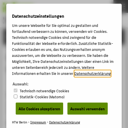
DE
EN
Datenschutzeinstellungen
Hochschule für Technik und Wirtschaft Berlin
University of Applied Sciences
Um unsere Webseite für Sie optimal zu gestalten und
Menu
fortlaufend verbessern zu können, verwenden wir Cookies.
THEMEN
FORSCHUNG
Technisch notwendige Cookies sind zwingend für die
HOCHSCHULE
Funktionalität der Webseite erforderlich. Zusätzliche Statistik-
Cookies erlauben es uns, das Nutzungsverhalten anonym
CAMPUS
Die Europäische Säule sozialer
auszuwerten, um die Webseite zu verbessern. Sie haben die
Möglichkeit, Ihre Datenschutzeinstellungen über einen Link im
STUDIUM
Rechte: Nutzung und Nutzen
unteren Seitenbereich jederzeit zu ändern. Weitere
LEHRE
Informationen erhalten Sie in unserer
Datenschutzerklärung
.
Veranstaltungsbeitrag › Vortrag › 2018
FORSCHUNG
Auswahl:
Technisch notwendige Cookies
KARRIERE
Veranstaltung
Statistik-Cookies (Matomo)
INTERNATIONAL
Frühstücksgespräch „Soziales Europäisches Semester?“
Alle Cookies akzeptieren
Auswahl verwenden
Institut für Europäische Politik e.V. Berlin, 09.10.2018
INFORMATIONEN FÜR
Ergänzende Angaben
HTW Berlin -
Impressum
-
Datenschutzerklärung