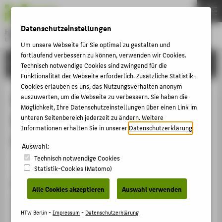
DE
EN
Datenschutzeinstellungen
Hochschule für Technik und Wirtschaft Berlin
University of Applied Sciences
Um unsere Webseite für Sie optimal zu gestalten und
Menu
fortlaufend verbessern zu können, verwenden wir Cookies.
THEMEN
FORSCHUNG
Technisch notwendige Cookies sind zwingend für die
HOCHSCHULE
Funktionalität der Webseite erforderlich. Zusätzliche Statistik-
Cookies erlauben es uns, das Nutzungsverhalten anonym
CAMPUS
Developing a Condition Monitoring
auszuwerten, um die Webseite zu verbessern. Sie haben die
Möglichkeit, Ihre Datenschutzeinstellungen über einen Link im
STUDIUM
System as an Artificial Intelligence
unteren Seitenbereich jederzeit zu ändern. Weitere
LEHRE
Informationen erhalten Sie in unserer
Datenschutzerklärung
.
Lab Experiment
FORSCHUNG
Auswahl:
Technisch notwendige Cookies
KARRIERE
Veranstaltungsbeitrag › Vortrag › 2019
Statistik-Cookies (Matomo)
INTERNATIONAL
Veranstaltung
Alle Cookies akzeptieren
Auswahl verwenden
4th International Conference on Information and
INFORMATIONEN FÜR
Education Innovations
HTW Berlin -
Impressum
-
Datenschutzerklärung