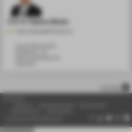
Prof. Dr. Stephan Matzka
Stephan.Matzka@HTW-Berlin.de
Campus Wilhelminenhof
WH Gebäude C, 125
Wilhelminenhofstraße 75A
12459
Berlin
nach oben
© HTW Berlin
Impressum
Datenschutzhinweise
Barrierefreiheit
Gebärdensprache
Leichte Sprache
Datenschutzeinstellungen ändern