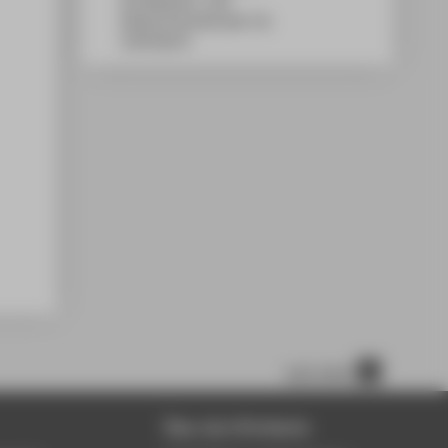
WH Gebäude C, 108
Wilhelminenhofstraße 75A
12459
Berlin
nach oben
Über die HTW Berlin