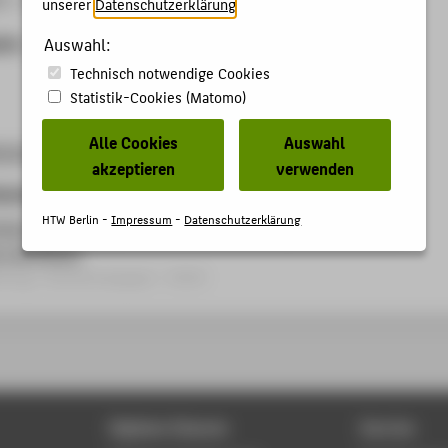
unserer
Datenschutzerklärung
.
ben
Auswahl:
Technisch notwendige Cookies
Statistik-Cookies (Matomo)
Alle Cookies
Auswahl
2019.de/
akzeptieren
verwenden
kationen
HTW Berlin -
Impressum
-
Datenschutzerklärung
nfach einfach machen – erfolgreiche Konzeptionierung von
r Lehrfilmen
itrag › Konferenzpaper › 2019
Digitale Dienste
Service