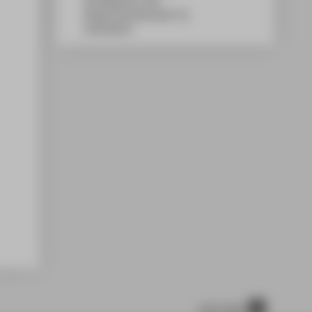
WH Gebäude A, 450
Wilhelminenhofstraße 75A
12459
Berlin
nach oben