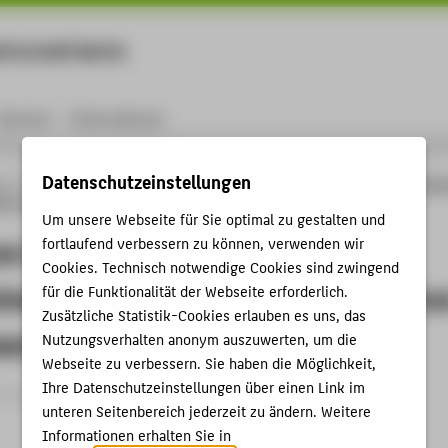
rtschaft Berlin
Menu
Karriere
International
Datenschutzeinstellungen
ng
Online-Forschungskatalog
Vorträge & Veranstaltungen
Formen von Partizip
tze eines diversitätsorientierten Audience Development
Um unsere Webseite für Sie optimal zu gestalten und
n Partizipation und Outreach als
fortlaufend verbessern zu können, verwenden wir
Cookies. Technisch notwendige Cookies sind zwingend
ines diversitätsorientierten Audienc
für die Funktionalität der Webseite erforderlich.
Zusätzliche Statistik-Cookies erlauben es uns, das
ent
Nutzungsverhalten anonym auszuwerten, um die
Webseite zu verbessern. Sie haben die Möglichkeit,
Ihre Datenschutzeinstellungen über einen Link im
trag › Vortrag › 2019
unteren Seitenbereich jederzeit zu ändern. Weitere
Informationen erhalten Sie in