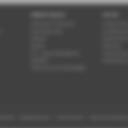
Digitale Dienste
Service
Phishing & IT-Sicherheit
Studierenden
r
HTW Campus App
Studienberat
Webmail
Rechenzentr
Moodle
Bibliothek
LSF - Campus Management
Hochschulspo
WebOPAC
Gebäudeservi
HTW.Intranet für Beschäftigte
efreiheit
Gebärdensprache
Leichte Sprache
Datenschutzeinstell