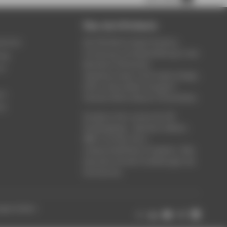
Über die HTW Berlin
service
Die HTW Berlin bietet Studium,
Forschung und Weiterbildung in den
ung
Bereichen Wirtschaft,
um
Ingenieurwesen, Informatik, Design,
Kultur, Gesundheit, Energie &
rt
Umwelt, Recht, Bauen & Immobilien.
ce
Studieren Sie in einem der 80
Studiengänge - Bachelor, Master,
MBA. Forschen Sie in
wissenschaftlichen Projekten. Oder
besuchen Sie die Fortbildungen der
Hochschule.
ungen ändern