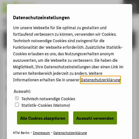
DE
EN
Datenschutzeinstellungen
Hochschule für Technik und Wirtschaft Berlin
University of Applied Sciences
Um unsere Webseite für Sie optimal zu gestalten und
Menu
fortlaufend verbessern zu können, verwenden wir Cookies.
THEMEN
FORSCHUNG
Technisch notwendige Cookies sind zwingend für die
HOCHSCHULE
Funktionalität der Webseite erforderlich. Zusätzliche Statistik-
Cookies erlauben es uns, das Nutzungsverhalten anonym
CAMPUS
IFAF Projekt "KOPKIB": Paketbote
auszuwerten, um die Webseite zu verbessern. Sie haben die
Möglichkeit, Ihre Datenschutzeinstellungen über einen Link im
STUDIUM
war gestern - mehr
unteren Seitenbereich jederzeit zu ändern. Weitere
LEHRE
Informationen erhalten Sie in unserer
Datenschutzerklärung
.
Kundenzufriedenheit durch
FORSCHUNG
Auswahl:
innovative Zustellkonzepte
Technisch notwendige Cookies
KARRIERE
Statistik-Cookies (Matomo)
INTERNATIONAL
Veranstaltungsbeitrag › Sonstiger Veranstaltungsbeitrag
Alle Cookies akzeptieren
Auswahl verwenden
› 2019
INFORMATIONEN FÜR
HTW Berlin -
Impressum
-
Datenschutzerklärung
Veranstaltung