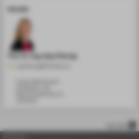
Kontakt
Prof. Dr.-Ing. Anja Pfennig
Anja.Pfennig@HTW-Berlin.de
Campus Wilhelminenhof
WH Gebäude C, 108
Wilhelminenhofstraße 75A
12459
Berlin
nach oben
© HTW Berlin