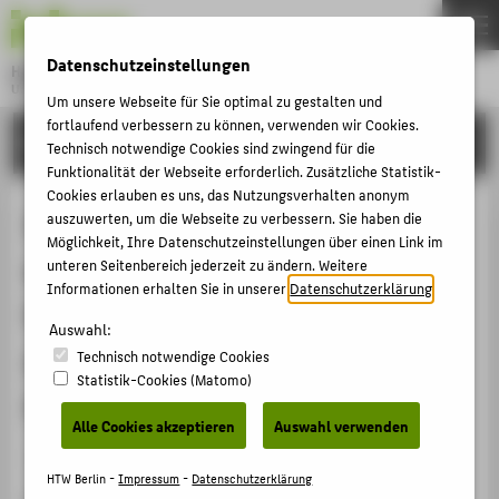
DE
EN
Datenschutzeinstellungen
Hochschule für Technik und Wirtschaft Berlin
University of Applied Sciences
Um unsere Webseite für Sie optimal zu gestalten und
Menu
fortlaufend verbessern zu können, verwenden wir Cookies.
THEMEN
FORSCHUNG
Technisch notwendige Cookies sind zwingend für die
HOCHSCHULE
Funktionalität der Webseite erforderlich. Zusätzliche Statistik-
Cookies erlauben es uns, das Nutzungsverhalten anonym
CAMPUS
Influence of geothermal
auszuwerten, um die Webseite zu verbessern. Sie haben die
Möglichkeit, Ihre Datenschutzeinstellungen über einen Link im
STUDIUM
environment on the corrosion
unteren Seitenbereich jederzeit zu ändern. Weitere
LEHRE
Informationen erhalten Sie in unserer
Datenschutzerklärung
.
fatigue behaviour of standard
FORSCHUNG
Auswahl:
duplex stainless steel
Technisch notwendige Cookies
KARRIERE
Statistik-Cookies (Matomo)
X2CrNiMoN22-5-3
INTERNATIONAL
Alle Cookies akzeptieren
Auswahl verwenden
Veranstaltungsbeitrag › Eingeladener Vortrag › 2019
INFORMATIONEN FÜR
HTW Berlin -
Impressum
-
Datenschutzerklärung