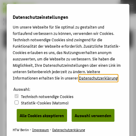
DE
EN
Datenschutzeinstellungen
Hochschule für Technik und Wirtschaft Berlin
University of Applied Sciences
Um unsere Webseite für Sie optimal zu gestalten und
Menu
fortlaufend verbessern zu können, verwenden wir Cookies.
THEMEN
FORSCHUNG
Technisch notwendige Cookies sind zwingend für die
HOCHSCHULE
Funktionalität der Webseite erforderlich. Zusätzliche Statistik-
Cookies erlauben es uns, das Nutzungsverhalten anonym
CAMPUS
Corrosion fatigue of standard
auszuwerten, um die Webseite zu verbessern. Sie haben die
Möglichkeit, Ihre Datenschutzeinstellungen über einen Link im
STUDIUM
duplex stainless steel
unteren Seitenbereich jederzeit zu ändern. Weitere
LEHRE
Informationen erhalten Sie in unserer
Datenschutzerklärung
.
X2CrNiMoN22-5-3 in geothermal
FORSCHUNG
Auswahl:
environment
Technisch notwendige Cookies
KARRIERE
Statistik-Cookies (Matomo)
INTERNATIONAL
Veranstaltungsbeitrag › Keynote / Plenarvortrag › 2020
Alle Cookies akzeptieren
Auswahl verwenden
Veranstaltung
INFORMATIONEN FÜR
HTW Berlin -
Impressum
-
Datenschutzerklärung
ICMEA 2020 The 3rd International Conference on