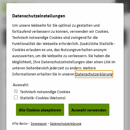
DE
EN
Datenschutzeinstellungen
Hochschule für Technik und Wirtschaft Berlin
University of Applied Sciences
Um unsere Webseite für Sie optimal zu gestalten und
Menu
fortlaufend verbessern zu können, verwenden wir Cookies.
THEMEN
FORSCHUNG
Technisch notwendige Cookies sind zwingend für die
Funktionalität der Webseite erforderlich. Zusätzliche Statistik-
HOCHSCHULE
Cookies erlauben es uns, das Nutzungsverhalten anonym
CAMPUS
auszuwerten, um die Webseite zu verbessern. Sie haben die
EFFECTIVENESS OF AN RbF-PDT IN
Möglichkeit, Ihre Datenschutzeinstellungen über einen Link im
STUDIUM
DEPENDENCE OF THE CGI OF THE
unteren Seitenbereich jederzeit zu ändern. Weitere
LEHRE
Informationen erhalten Sie in unserer
Datenschutzerklärung
.
CIGS ABSORBER LAYER
FORSCHUNG
Auswahl:
Technisch notwendige Cookies
KARRIERE
Veranstaltungsbeitrag › Posterpräsentation › 2019
Statistik-Cookies (Matomo)
INTERNATIONAL
Veranstaltung
Alle Cookies akzeptieren
Auswahl verwenden
IW-CIGSTech 10
INFORMATIONEN FÜR
Paris, France, 23.05.2019 - 24.05.2019
HTW Berlin -
Impressum
-
Datenschutzerklärung