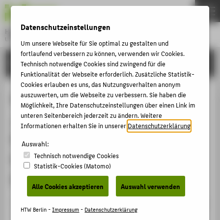
DE
EN
Datenschutzeinstellungen
Hochschule für Technik und Wirtschaft Berlin
University of Applied Sciences
Um unsere Webseite für Sie optimal zu gestalten und
Menu
fortlaufend verbessern zu können, verwenden wir Cookies.
THEMEN
FORSCHUNG
Technisch notwendige Cookies sind zwingend für die
HOCHSCHULE
Funktionalität der Webseite erforderlich. Zusätzliche Statistik-
Cookies erlauben es uns, das Nutzungsverhalten anonym
CAMPUS
Kolumbianische Delegation
auszuwerten, um die Webseite zu verbessern. Sie haben die
Möglichkeit, Ihre Datenschutzeinstellungen über einen Link im
STUDIUM
„Dezentrale Energieversorgung mit
unteren Seitenbereich jederzeit zu ändern. Weitere
LEHRE
Informationen erhalten Sie in unserer
Datenschutzerklärung
.
Erneuerbaren Energien und
FORSCHUNG
Auswahl:
Energiespeicherlösungen in
Technisch notwendige Cookies
KARRIERE
Statistik-Cookies (Matomo)
Kolumbien“
INTERNATIONAL
Alle Cookies akzeptieren
Auswahl verwenden
Veranstaltungsbeitrag › Sonstiger Veranstaltungsbeitrag
INFORMATIONEN FÜR
HTW Berlin -
Impressum
-
Datenschutzerklärung
› 2019