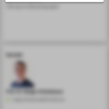
STUDIENINTERESSIERTE
Führung von Besuchergruppen
STUDIERENDE
UNTERNEHMEN
ALUMNI
PRESSE
BESCHÄFTIGTE
Kontakt
BELIEBTE SEITEN
DIGITALE DIENSTE
SERVICE
ÜBER DIE HTW BERLIN
Prof. Dr. Rutger Schlatmann
Rutger.Schlatmann@HTW-Berlin.de