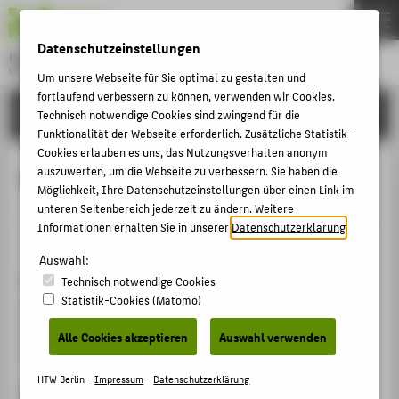
DE
EN
Datenschutzeinstellungen
Hochschule für Technik und Wirtschaft Berlin
University of Applied Sciences
Um unsere Webseite für Sie optimal zu gestalten und
Menu
fortlaufend verbessern zu können, verwenden wir Cookies.
THEMEN
FORSCHUNG
Technisch notwendige Cookies sind zwingend für die
Funktionalität der Webseite erforderlich. Zusätzliche Statistik-
HOCHSCHULE
Cookies erlauben es uns, das Nutzungsverhalten anonym
CAMPUS
auszuwerten, um die Webseite zu verbessern. Sie haben die
Günther Erfurt (MB)
Möglichkeit, Ihre Datenschutzeinstellungen über einen Link im
STUDIUM
unteren Seitenbereich jederzeit zu ändern. Weitere
Veranstaltungsbeitrag › Sonstiger Veranstaltungsbeitrag
LEHRE
Informationen erhalten Sie in unserer
Datenschutzerklärung
.
› 2019
FORSCHUNG
Auswahl:
Veranstaltung
Technisch notwendige Cookies
KARRIERE
Statistik-Cookies (Matomo)
Günther Erfurt (MB)
INTERNATIONAL
Helmholtz-Zentrum Berlin für Materialien und Energie
Alle Cookies akzeptieren
Auswahl verwenden
GmbH, PVcomB, Germany, 18.01.2019
INFORMATIONEN FÜR
HTW Berlin -
Impressum
-
Datenschutzerklärung
Ergänzende Angaben