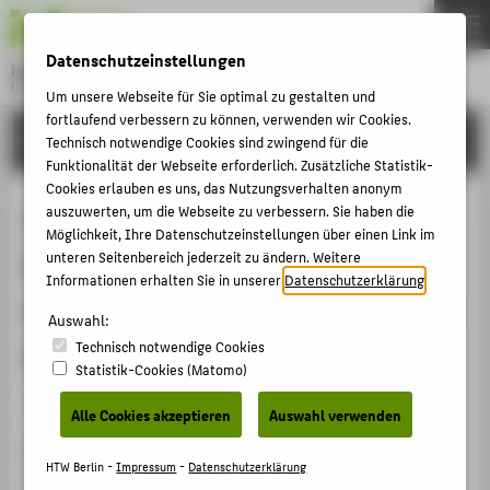
DE
EN
Datenschutzeinstellungen
Hochschule für Technik und Wirtschaft Berlin
University of Applied Sciences
Um unsere Webseite für Sie optimal zu gestalten und
Menu
fortlaufend verbessern zu können, verwenden wir Cookies.
THEMEN
FORSCHUNG
Technisch notwendige Cookies sind zwingend für die
HOCHSCHULE
Funktionalität der Webseite erforderlich. Zusätzliche Statistik-
Cookies erlauben es uns, das Nutzungsverhalten anonym
CAMPUS
IFAF Projekt "KOPKIB":
auszuwerten, um die Webseite zu verbessern. Sie haben die
Möglichkeit, Ihre Datenschutzeinstellungen über einen Link im
STUDIUM
Kundenorientierte Paketzustellung
unteren Seitenbereich jederzeit zu ändern. Weitere
LEHRE
Informationen erhalten Sie in unserer
Datenschutzerklärung
.
durch den Kiez-Boten - Vorstellung
FORSCHUNG
Auswahl:
des Projektes
Technisch notwendige Cookies
KARRIERE
Statistik-Cookies (Matomo)
INTERNATIONAL
Veranstaltungsbeitrag › Vortrag › 2020
Alle Cookies akzeptieren
Auswahl verwenden
Veranstaltung
INFORMATIONEN FÜR
HTW Berlin -
Impressum
-
Datenschutzerklärung
Research Day Fachbereich 4