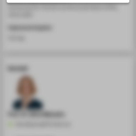
STUDIENINTERESSIERTE
Hochschule für Technik und Wirtschaft Berlin (HTW),
STUDIERENDE
29.01.2020
UNTERNEHMEN
Ergänzende Angaben
ALUMNI
Vortrag
PRESSE
BESCHÄFTIGTE
Kontakt
BELIEBTE SEITEN
DIGITALE DIENSTE
SERVICE
ÜBER DIE HTW BERLIN
Prof. Dr. Birte Malzahn
Birte.Malzahn@HTW-Berlin.de