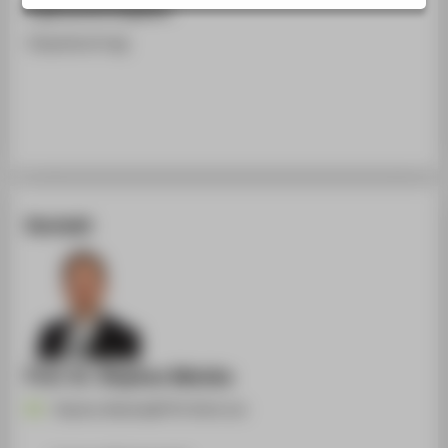
Ergänzende Angaben
STUDIENINTERESSIERTE
Impulsvortrag
STUDIERENDE
UNTERNEHMEN
ALUMNI
PRESSE
BESCHÄFTIGTE
Kontakt
BELIEBTE SEITEN
DIGITALE DIENSTE
SERVICE
ÜBER DIE HTW BERLIN
Prof. Dr. Stephan Matzka
Stephan.Matzka@HTW-Berlin.de