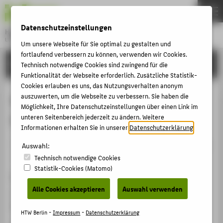
DE
EN
Datenschutzeinstellungen
Hochschule für Technik und Wirtschaft Berlin
University of Applied Sciences
Um unsere Webseite für Sie optimal zu gestalten und
Menu
fortlaufend verbessern zu können, verwenden wir Cookies.
THEMEN
FORSCHUNG
Technisch notwendige Cookies sind zwingend für die
HOCHSCHULE
Funktionalität der Webseite erforderlich. Zusätzliche Statistik-
Cookies erlauben es uns, das Nutzungsverhalten anonym
CAMPUS
Künstliche Intelligenz - Potenziale
auszuwerten, um die Webseite zu verbessern. Sie haben die
Möglichkeit, Ihre Datenschutzeinstellungen über einen Link im
STUDIUM
für die Berliner Industrie
unteren Seitenbereich jederzeit zu ändern. Weitere
LEHRE
Informationen erhalten Sie in unserer
Datenschutzerklärung
.
Veranstaltungsbeitrag › Sonstiger Veranstaltungsbeitrag
FORSCHUNG
Auswahl:
› 2020
Technisch notwendige Cookies
KARRIERE
Statistik-Cookies (Matomo)
Veranstaltung
INTERNATIONAL
Alle Cookies akzeptieren
Auswahl verwenden
IHK Ausschusssitzung Industrie
Berlin, 27.02.2020
INFORMATIONEN FÜR
HTW Berlin -
Impressum
-
Datenschutzerklärung