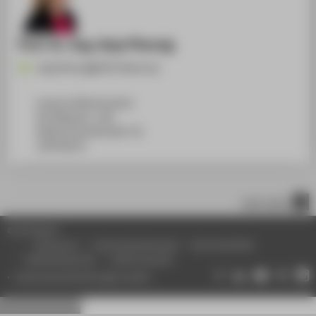
Prof. Dr.-Ing. Anja Pfennig
Anja.Pfennig@HTW-Berlin.de
Campus Wilhelminenhof
WH Gebäude C, 108
Wilhelminenhofstraße 75A
12459
Berlin
nach oben
© HTW Berlin
Impressum
Datenschutzhinweise
Barrierefreiheit
Gebärdensprache
Leichte Sprache
Datenschutzeinstellungen ändern