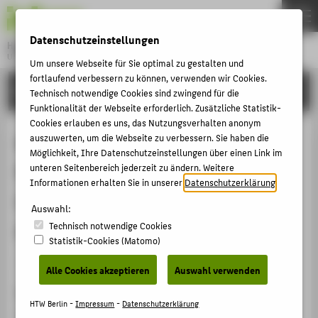
DE
EN
Datenschutzeinstellungen
Hochschule für Technik und Wirtschaft Berlin
University of Applied Sciences
Um unsere Webseite für Sie optimal zu gestalten und
Menu
fortlaufend verbessern zu können, verwenden wir Cookies.
THEMEN
FORSCHUNG
Technisch notwendige Cookies sind zwingend für die
HOCHSCHULE
Funktionalität der Webseite erforderlich. Zusätzliche Statistik-
Cookies erlauben es uns, das Nutzungsverhalten anonym
CAMPUS
Kompetenzorientiertes Lehren und
auszuwerten, um die Webseite zu verbessern. Sie haben die
Möglichkeit, Ihre Datenschutzeinstellungen über einen Link im
STUDIUM
Prüfen im blended-learning
unteren Seitenbereich jederzeit zu ändern. Weitere
LEHRE
Informationen erhalten Sie in unserer
Datenschutzerklärung
.
Lehrformat für Werkstofftechnik in
FORSCHUNG
Auswahl:
der Studieneingangsphase
Technisch notwendige Cookies
KARRIERE
Statistik-Cookies (Matomo)
INTERNATIONAL
Veranstaltungsbeitrag › Eingeladener Vortrag › 2020
Alle Cookies akzeptieren
Auswahl verwenden
Veranstaltung
INFORMATIONEN FÜR
HTW Berlin -
Impressum
-
Datenschutzerklärung
Erfahrungsaustausch „Kompetenzorientierung in den