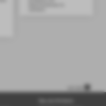
WH Gebäude A, 410
Wilhelminenhofstraße 75A
12459
Berlin
nach oben
Über die HTW Berlin