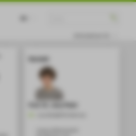
DE
EN
Informationen für
n
Kontakt
Prof. Dr. Jona Piehl
Jona.Piehl@HTW-Berlin.de
Campus Wilhelminenhof
2016