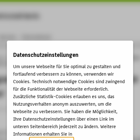
rtschaft Berlin
Menu
Karriere
International
Datenschutzeinstellungen
ng
Online-Forschungskatalog
Vorträge & Veranstaltungen
Designing exhibitio
t 'exhibition'
Um unsere Webseite für Sie optimal zu gestalten und
fortlaufend verbessern zu können, verwenden wir
 exhibition texts/Designing the text
Cookies. Technisch notwendige Cookies sind zwingend
für die Funktionalität der Webseite erforderlich.
n'
Zusätzliche Statistik-Cookies erlauben es uns, das
Nutzungsverhalten anonym auszuwerten, um die
trag › Vortrag › 2016
Webseite zu verbessern. Sie haben die Möglichkeit,
Ihre Datenschutzeinstellungen über einen Link im
unteren Seitenbereich jederzeit zu ändern. Weitere
um (Conference)
Informationen erhalten Sie in
 w Krakowie/Nationalmuseum in Krakau, 26.10.2016 - 27.10.