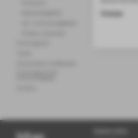
Promotionen
Homepage
Wissenschaftsgebiete
Lehr- und Forschungsgebiete
Professor_innenprofile
Forschungsprofil
Transfer
Partnerschaften und Netzwerke
Forschungsservice für
Hochschulmitglieder
Promotion
Beliebte Seiten