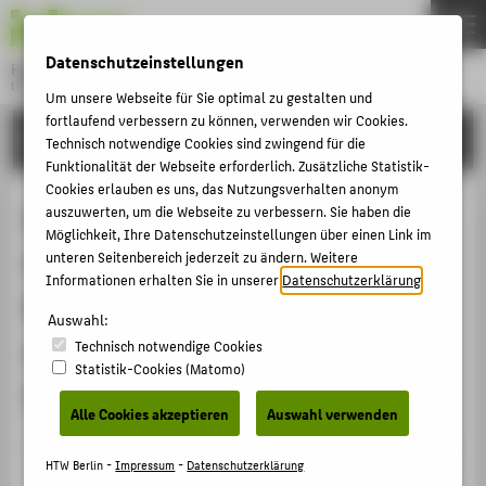
DE
EN
Datenschutzeinstellungen
Hochschule für Technik und Wirtschaft Berlin
University of Applied Sciences
Um unsere Webseite für Sie optimal zu gestalten und
Menu
fortlaufend verbessern zu können, verwenden wir Cookies.
THEMEN
FORSCHUNG
Technisch notwendige Cookies sind zwingend für die
HOCHSCHULE
Funktionalität der Webseite erforderlich. Zusätzliche Statistik-
Cookies erlauben es uns, das Nutzungsverhalten anonym
CAMPUS
blended-learning, Lehrfilme,
auszuwerten, um die Webseite zu verbessern. Sie haben die
Möglichkeit, Ihre Datenschutzeinstellungen über einen Link im
STUDIUM
inverted classroom, alternative
unteren Seitenbereich jederzeit zu ändern. Weitere
LEHRE
Informationen erhalten Sie in unserer
Datenschutzerklärung
.
Bewertung - Praxiserfahrung eines
FORSCHUNG
Auswahl:
neuen Lehransatzes für die
Technisch notwendige Cookies
KARRIERE
Statistik-Cookies (Matomo)
Studieneingangsphase
INTERNATIONAL
Alle Cookies akzeptieren
Auswahl verwenden
Veranstaltungsbeitrag › Sonstiger Veranstaltungsbeitrag
INFORMATIONEN FÜR
HTW Berlin -
Impressum
-
Datenschutzerklärung
› 2020