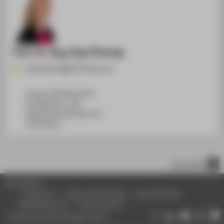
Prof. Dr.-Ing. Anja Pfennig
Anja.Pfennig@HTW-Berlin.de
Campus Wilhelminenhof
WH Gebäude C, 108
Wilhelminenhofstraße 75A
12459
Berlin
nach oben
© HTW Berlin
Impressum
Datenschutzhinweise
Barrierefreiheit
Gebärdensprache
Leichte Sprache
Datenschutzeinstellungen ändern