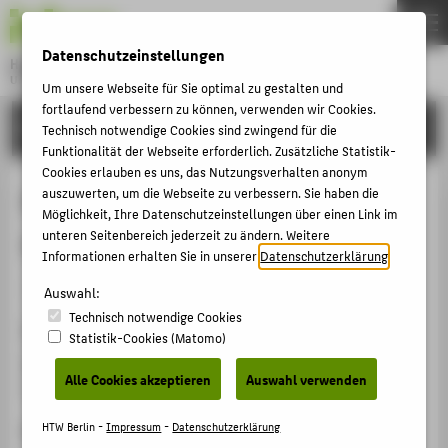
DE
EN
Datenschutzeinstellungen
Hochschule für Technik und Wirtschaft Berlin
University of Applied Sciences
Um unsere Webseite für Sie optimal zu gestalten und
Menu
fortlaufend verbessern zu können, verwenden wir Cookies.
THEMEN
FORSCHUNG
Technisch notwendige Cookies sind zwingend für die
HOCHSCHULE
Funktionalität der Webseite erforderlich. Zusätzliche Statistik-
Cookies erlauben es uns, das Nutzungsverhalten anonym
CAMPUS
Diversity und Lernraumgestaltung
auszuwerten, um die Webseite zu verbessern. Sie haben die
Möglichkeit, Ihre Datenschutzeinstellungen über einen Link im
STUDIUM
an Hochschulen
unteren Seitenbereich jederzeit zu ändern. Weitere
LEHRE
Informationen erhalten Sie in unserer
Datenschutzerklärung
.
Veranstaltungsbeitrag › Vortrag › 2017
FORSCHUNG
Auswahl:
Technisch notwendige Cookies
KARRIERE
Veranstaltung
Statistik-Cookies (Matomo)
INTERNATIONAL
Montags-Meeting ZONTA Club
Alle Cookies akzeptieren
Auswahl verwenden
Frankfurt, 30.10.2017
INFORMATIONEN FÜR
HTW Berlin -
Impressum
-
Datenschutzerklärung
Ergänzende Angaben