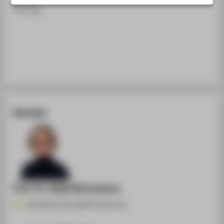
STUDIENINTERESSIERTE
Vortrag
STUDIERENDE
UNTERNEHMEN
ALUMNI
PRESSE
BESCHÄFTIGTE
Kontakt
BELIEBTE SEITEN
DIGITALE DIENSTE
SERVICE
ÜBER DIE HTW BERLIN
Prof. Dr. Katja Ninnemann
Katja.Ninnemann@HTW-Berlin.de