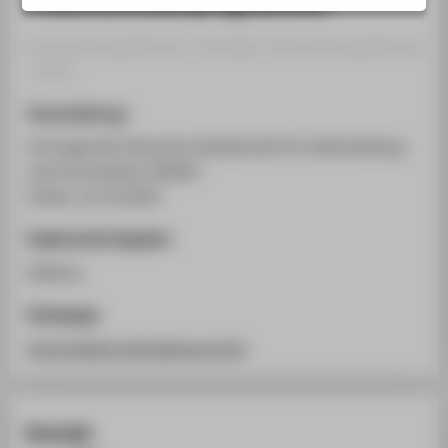
STUDIENINTERESSIERTE
STUDIERENDE
Veranstaltungsbeitrag › Sonstiger Veranstaltungsbeitrag
› 2020
UNTERNEHMEN
Veranstaltung
ALUMNI
Vortragsreihe Deutsche Gesellschaft für Weiterbildung
PRESSE
und Fernstudium (DGWF)
BESCHÄFTIGTE
Online, 22.10.2020
Ergänzende Angaben
BELIEBTE SEITEN
Webinar
DIGITALE DIENSTE
SERVICE
Homepage
ÜBER DIE HTW BERLIN
https://dgwf.net/webinare.html
Kontakt