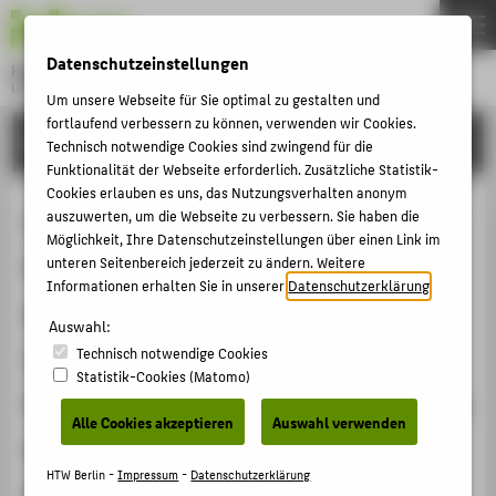
DE
EN
Datenschutzeinstellungen
Hochschule für Technik und Wirtschaft Berlin
University of Applied Sciences
Um unsere Webseite für Sie optimal zu gestalten und
Menu
fortlaufend verbessern zu können, verwenden wir Cookies.
THEMEN
FORSCHUNG
Technisch notwendige Cookies sind zwingend für die
HOCHSCHULE
Funktionalität der Webseite erforderlich. Zusätzliche Statistik-
Cookies erlauben es uns, das Nutzungsverhalten anonym
CAMPUS
Onlife Learning Spaces.
auszuwerten, um die Webseite zu verbessern. Sie haben die
Möglichkeit, Ihre Datenschutzeinstellungen über einen Link im
STUDIUM
Forschungserkenntnisse zur
unteren Seitenbereich jederzeit zu ändern. Weitere
LEHRE
Informationen erhalten Sie in unserer
Datenschutzerklärung
.
Auswahl und Aneignung von
FORSCHUNG
Auswahl:
Lernumgebungen bei
Technisch notwendige Cookies
KARRIERE
Statistik-Cookies (Matomo)
Fernstudierenden und Studierenden
INTERNATIONAL
Alle Cookies akzeptieren
Auswahl verwenden
in berufsbegleitenden
INFORMATIONEN FÜR
HTW Berlin -
Impressum
-
Datenschutzerklärung
Präsenzstudienprogrammen