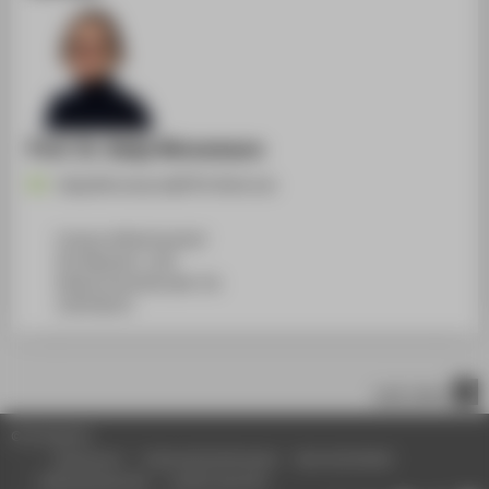
Prof. Dr. Katja Ninnemann
Katja.Ninnemann@HTW-Berlin.de
Campus Wilhelminenhof
WH Gebäude C, 209
Wilhelminenhofstraße 75A
12459
Berlin
nach oben
© HTW Berlin
Impressum
Datenschutzhinweise
Barrierefreiheit
Gebärdensprache
Leichte Sprache