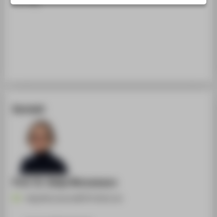
Vortrag
STUDIENINTERESSIERTE
STUDIERENDE
UNTERNEHMEN
ALUMNI
PRESSE
BESCHÄFTIGTE
Kontakt
BELIEBTE SEITEN
DIGITALE DIENSTE
SERVICE
ÜBER DIE HTW BERLIN
Prof. Dr. Katja Ninnemann
Katja.Ninnemann@HTW-Berlin.de