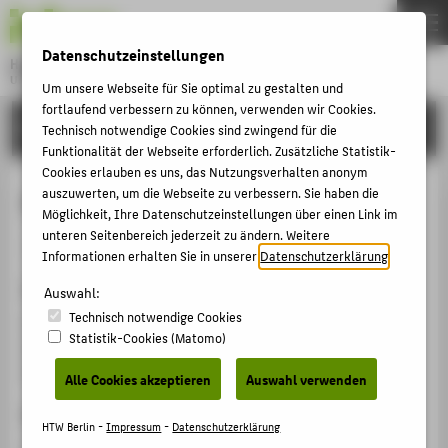
DE
EN
Datenschutzeinstellungen
Hochschule für Technik und Wirtschaft Berlin
University of Applied Sciences
Um unsere Webseite für Sie optimal zu gestalten und
Menu
fortlaufend verbessern zu können, verwenden wir Cookies.
THEMEN
FORSCHUNG
Technisch notwendige Cookies sind zwingend für die
HOCHSCHULE
Funktionalität der Webseite erforderlich. Zusätzliche Statistik-
Cookies erlauben es uns, das Nutzungsverhalten anonym
CAMPUS
Auf Wiedersehen Vorlesungsraum
auszuwerten, um die Webseite zu verbessern. Sie haben die
Möglichkeit, Ihre Datenschutzeinstellungen über einen Link im
STUDIUM
unteren Seitenbereich jederzeit zu ändern. Weitere
Veranstaltungsbeitrag › Vortrag › 2014
LEHRE
Informationen erhalten Sie in unserer
Datenschutzerklärung
.
Veranstaltung
FORSCHUNG
Auswahl:
Technisch notwendige Cookies
Symposium Intelligence Space. Eine Revision der
KARRIERE
Statistik-Cookies (Matomo)
Architektur des Lernraums
INTERNATIONAL
SRH Hochschule Heidelberg, 02.06.2014
Alle Cookies akzeptieren
Auswahl verwenden
Ergänzende Angaben
INFORMATIONEN FÜR
HTW Berlin -
Impressum
-
Datenschutzerklärung